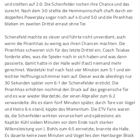
und stellten auf 2:0. Die Schenfelder rochen ihre Chance und das
zurecht. Nach dem 3:0 stellte die Heimmannschaft chaft durch ein
doppeltes Powerplay sogar noch auf 4:0 und 5:0 und die Piranhhas
blieben im zweiten Drittel erneut ohne Tor.
Schenefeld machte es clever und führte nicht unverdient, auch
wenn die Piranhhas zu wenig aus ihren Chancen machten. Die
Piranhhas schworen sich für das letzte Drittel ein, Coach Tsiakas
forderte alles, was die Spieler noch in sich haben und was dann
passierte, damit hatte in der Halle wohl (fast) niemand mehr
gerechnet. Wardetzki traf nach fast vier Minuten zum 5:1 und ein
leichter Hoffnungsschimmer kam auf. Dieser wurde allerdings nur
30 Sekunden später vom 6:1 der Schenefelder erstickt. Die
Piranhhas erhöhten nochmal den Druck auf das gegnerische Tor
und es war wieder Wardetzki, der einen Abpraller zum 6:2
verwandelte. Als es dann fünf Minuten später, durch Tore von Vogel
und Heins 6:4 stand, kippte das Momentum. Die ETV Fans waren
da, die Schenfelder wirkten verunsichert und spätestens als
Kapitän Kühl sieben Minuten vor dem Ende nach starker
Willensleistung von J. Bohls zum 6:5 einnetzte, brannte die Halle.
Es dauerte keine zwei Minuten und Vogel lies den Hamburger Block