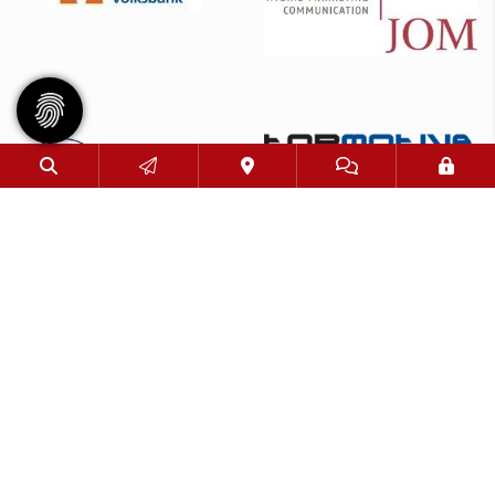
© 2026 - Eimsbütteler Turnverband e. V. |
Impressum
|
Datenschutz
Diese Website ist gefördert durch das Projekt
„Sportdeutschland – Die Vereinswebsite”
,