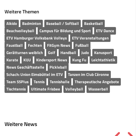
Weitere Themen
Aikido
Badminton
Baseball / Softball
Basketball
Beachvolleyball
Campus für Bildung und Sport
ETV Dance
ETV Hamburger Volksbank Volleys
ETV Veranstaltungen
Faustball
Fechten
FitGym News
Fußball
Gerätturnen weiblich
Golf
Handball
Judo
Kanusport
Karate
KIJU
Kindersport News
Kung Fu
Leichtathletik
News Geschäftsstelle
Pickleball
Schach: Union Eimsbüttel im ETV
Tanzen im Club Céronne
Team 55Plus
Tennis
Tennishalle
Therapeutische Angebote
Tischtennis
Ultimate Frisbee
Volleyball
Wasserball
Weitere News