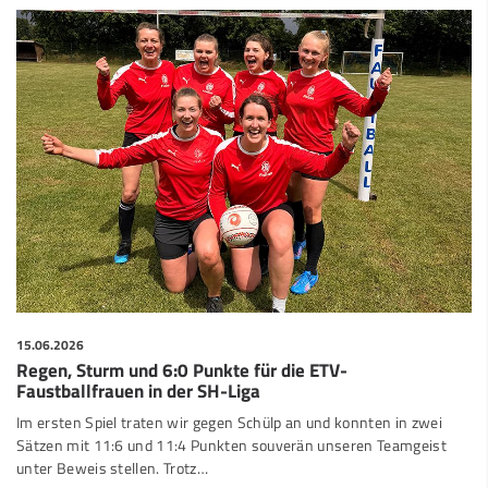
15.06.2026
Regen, Sturm und 6:0 Punkte für die ETV-
Faustballfrauen in der SH-Liga
Im ersten Spiel traten wir gegen Schülp an und konnten in zwei
Sätzen mit 11:6 und 11:4 Punkten souverän unseren Teamgeist
unter Beweis stellen. Trotz…