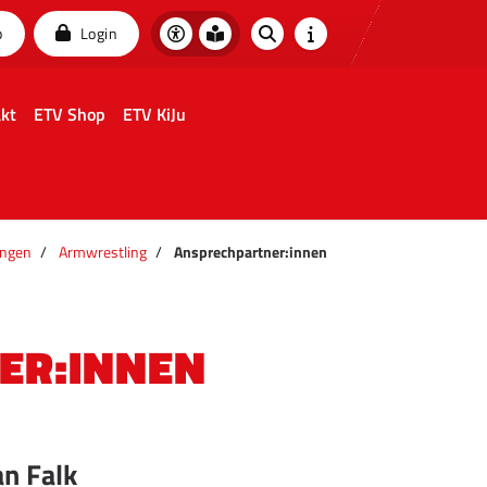
p
Login
kt
ETV Shop
ETV KiJu
ungen
Armwrestling
Ansprechpartner:innen
ER:INNEN
n Falk