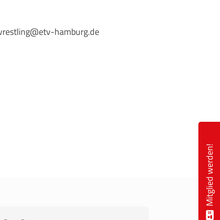
restling@etv-hamburg.de
eschäftsstelle
msbütteler Turnverband e. V.
ndesstr. 96
144 Hamburg
+49 40 4017690
info@etv-hamburg.de
Mitglied werden!