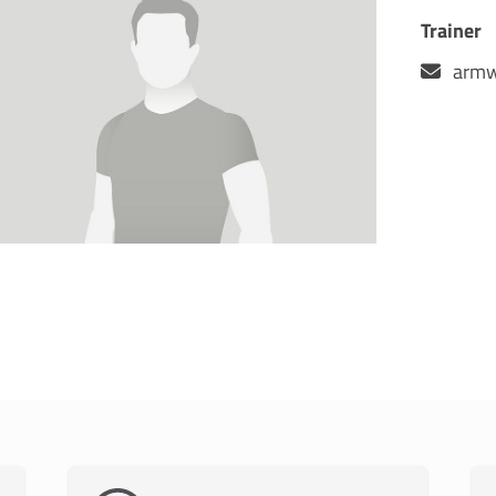
Trainer
armw
Mitglieder-Service
G
Alles zur Mitgliedschaft
Ei
Downloads
Bu
Termine
20
Fragen & Antworten