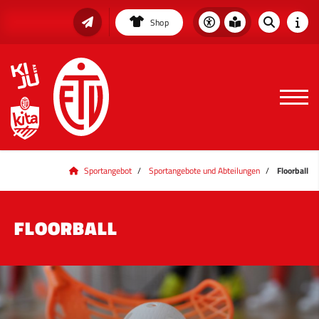
Shop
Sportangebot
Sportangebote und Abteilungen
Floorball
FLOORBALL