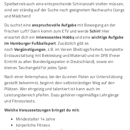
Spielbetrieb auch eine entsprechende Schirianzahl stellen müssen,
sind wir ständig auf der Suche nach geeignetem Nachwuchs (Jungs
und Mädchen)!
Du suchst eine
anspruchsvolle Aufgabe
mit Bewegung an der
frischen Luft? Dann komm zum ETV und werde
Schiri
! Hier
erwartet dich ein
interessantes Hobby
und eine
wichtige Aufgabe
im Hamburger Fußballsport
. Zusätzlich gibt es
noch
Vergünstigungen
, z.B. im Verein (Beitragsfreiheit, komplette
Erstausstattung mit Bekleidung und Material) und im DFB (freier
Eintritt zu allen Bundesligaspielen in Deutschland), sowie ein
kleines Taschengeld für jedes Spiel.
Nach einer Anlernphase, bei der du einen Paten zur Unterstützung
gestellt bekommst, beginnt dein selbstständiger Weg auf den
Plätzen. Wer ehrgeizig und talentiert ist kann auch im
Leistungsbereich pfeifen. Dazu gehören regelmäßige Lehrgänge
und Fitnesstests.
Welche Voraussetzungen bringst du mit:
Mindestalter 14 Jahre
körperliche Fitness