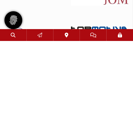
© 2026 - Eimsbütteler Turnverband e. V. |
Impressum
|
Datenschutz
Diese Website ist gefördert durch das Projekt
„Sportdeutschland – Die Vereinswebsite”
,
einem gemeinsamen Angebot des DOSB und NETZCOCKTAIL.