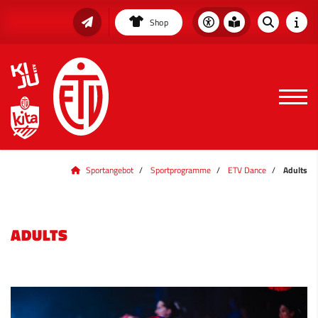
Shop
Sportangebot
Sportprogramme
ETV Dance
Adults
ADULTS