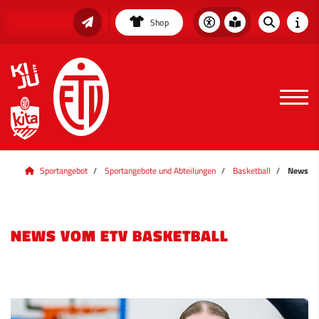
Shop
Sportangebot
Sportangebote und Abteilungen
Basketball
News
NEWS VOM ETV BASKETBALL