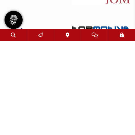
© 2026 - Eimsbütteler Turnverband e. V. |
Impressum
|
Datenschutz
Diese Website ist gefördert durch das Projekt
„Sportdeutschland – Die Vereinswebsite”
,
einem gemeinsamen Angebot des DOSB und NETZCOCKTAIL.