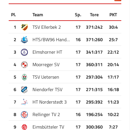
Pl.
Team
Sp.
Tore
PKT
1
TSV Ellerbek 2
17
371
:
242
30:4
2
HTS/BW96 Handball
16
371
:
260
25:7
3
Elmshorner HT
17
341
:
317
22:12
4
Moorreger SV
17
360
:
311
20:14
5
TSV Uetersen
17
297
:
304
17:17
6
Niendorfer TSV
17
271
:
315
16:18
7
HT Norderstedt 3
17
295
:
392
11:23
8
Rellinger TV 2
16
196
:
254
10:22
9
Eimsbütteler TV
17
300
:
360
7:27