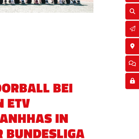
OORBALL BEI
N ETV
RANHHAS IN
R BUNDESLIGA