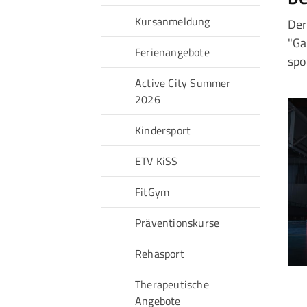
Kursanmeldung
Der
Sportangebote finden
"Ga
Ferienangebote
Unser Sportangebot
spo
Sportsuche
Active City Summer
Ausfälle und Vertretungen
2026
Deutsches Sportabzeichen
Kindersport
ETV KiSS
FitGym
Präventionskurse
Rehasport
Therapeutische
Angebote