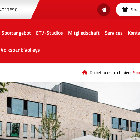
 4017690
Sho
Sportangebot
ETV-Studios
Mitgliedschaft
Services
Konta
Volksbank Volleys
Du befindest dich hier:
Spo