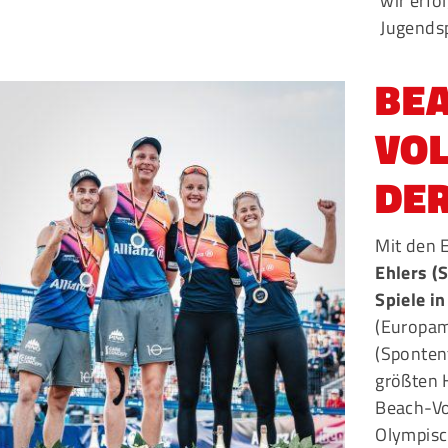
wir erfo
Jugendsp
BE
VOL
DER
Mit den 
Ehlers (
Spiele i
(Europam
(Spontent
größten 
Beach-Vol
Olympisc