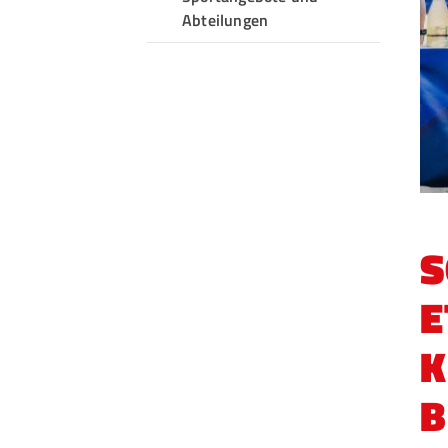
Abteilungen
S
E
K
B