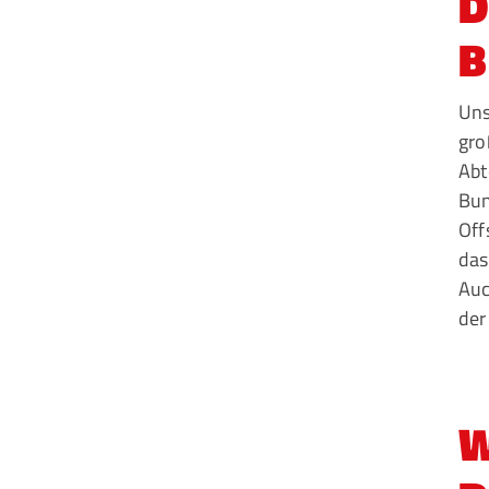
D
B
Uns
gro
Abt
Bun
Off
das
Auc
der
W