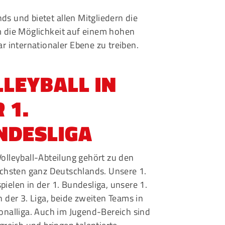
ds und bietet allen Mitgliedern die
eschäftsstelle
em die Möglichkeit auf einem hohen
msbütteler Turnverband e. V.
ar internationaler Ebene zu treiben.
ndesstr. 96
144 Hamburg
LLEYBALL IN
+49 40 4017690
 1.
info@etv-hamburg.de
NDESLIGA
olleyball-Abteilung gehört zu den
ichsten ganz Deutschlands. Unsere 1.
pielen in der
1. Bundesliga
, unsere 1.
n der 3. Liga, beide zweiten Teams in
onalliga. Auch im Jugend-Bereich sind