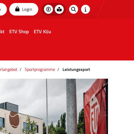
p
Login
kt
ETV Shop
ETV KiJu
rtangebot
Sportprogramme
Leistungssport