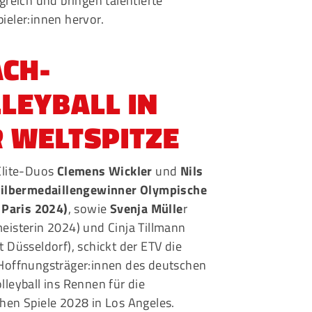
lgreich und bringen talentierte
ieler:innen hervor.
ACH-
LEYBALL IN
 WELTSPITZE
Elite-Duos
Clemens Wickler
und
Nils
Silbermedaillengewinner Olympische
n Paris 2024)
, sowie
Svenja Mülle
r
eisterin 2024) und Cinja Tillmann
 Düsseldorf), schickt der ETV die
Hoffnungsträger:innen des deutschen
leyball ins Rennen für die
hen Spiele 2028 in Los Angeles.