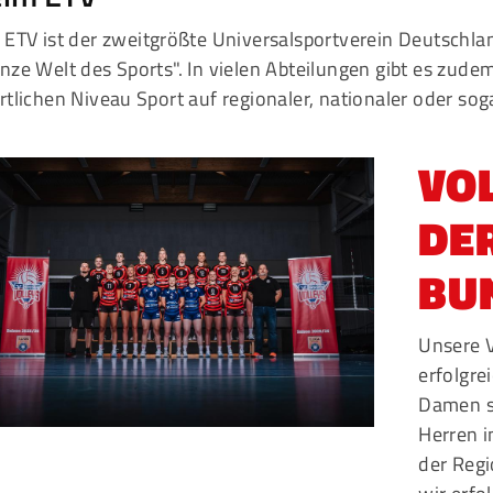
 ETV ist der zweitgrößte Universalsportverein Deutschlan
Mitglieder-Service
G
nze Welt des Sports". In vielen Abteilungen gibt es zud
Alles zur Mitgliedschaft
Ei
rtlichen Niveau Sport auf regionaler, nationaler oder sog
Downloads
Bu
Termine
20
VO
Fragen & Antworten
DER
BU
Unsere V
erfolgre
Damen s
Herren i
der Regi