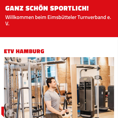
GANZ SCHÖN SPORTLICH!
Willkommen beim Eimsbütteler Turnverband e.
V.
ETV HAMBURG