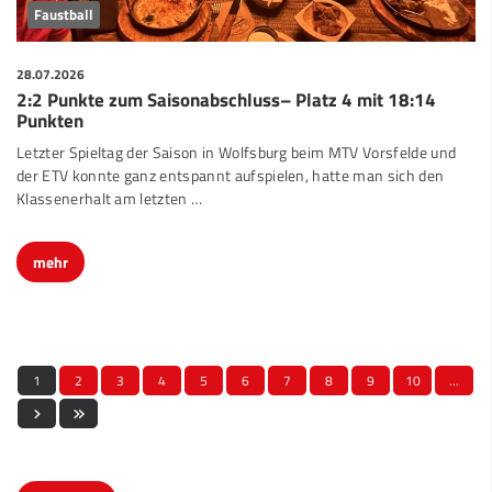
Faustball
28.07.2026
2:2 Punkte zum Saisonabschluss– Platz 4 mit 18:14
Punkten
Letzter Spieltag der Saison in Wolfsburg beim MTV Vorsfelde und
der ETV konnte ganz entspannt aufspielen, hatte man sich den
Klassenerhalt am letzten …
mehr
1
2
3
4
5
6
7
8
9
10
…