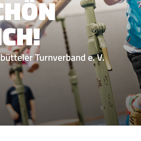
CHÖN
CH!
ütteler Turnverband e. V.