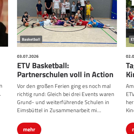
Basketball
E
03.07.2026
02.
ETV Basketball:
Ta
Partnerschulen voll in Action
Ki
in
Vor den großen Ferien ging es noch mal
Am 
.
richtig rund: Gleich bei drei Events waren
ETV
Grund- und weiterführende Schulen in
her
Eimsbüttel in Zusammenarbeit mi…
Kin
mehr