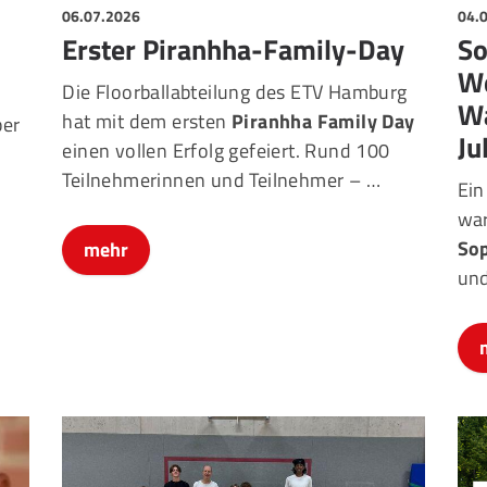
06.07.2026
04.
Erster Piranhha-Family-Day
So
We
Die Floorballabteilung des ETV Hamburg
Wa
hat mit dem ersten
Piranhha Family Day
ber
Ju
einen vollen Erfolg gefeiert. Rund 100
Teilnehmerinnen und Teilnehmer –
…
Ein
war
So
mehr
und