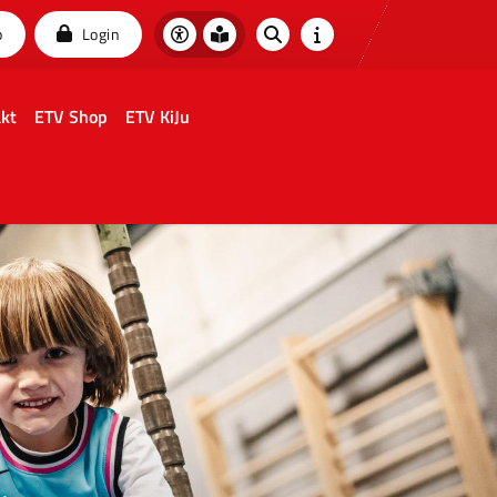
p
Login
kt
ETV Shop
ETV KiJu