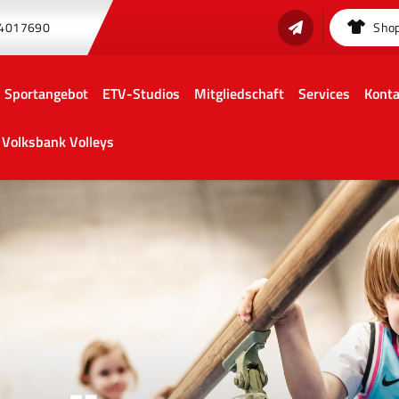
 4017690
Sho
Sportangebot
ETV-Studios
Mitgliedschaft
Services
Konta
Volksbank Volleys