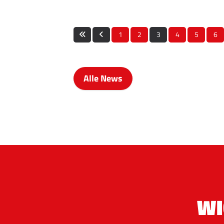
1
2
3
4
5
6
Alle News
WI