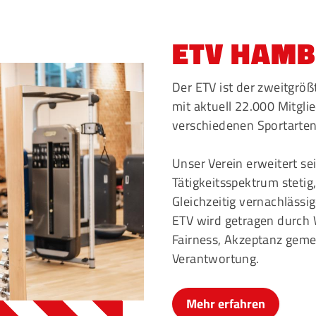
Mitglieder-Service
G
ETV HAM
Alles zur Mitgliedschaft
Ei
Downloads
Bu
Der ETV ist der zweitgrö
Termine
20
mit aktuell 22.000 Mitgli
Fragen & Antworten
verschiedenen Sportarten
Unser Verein erweitert se
Tätigkeitsspektrum stetig
Gleichzeitig vernachlässi
ETV wird getragen durch 
Fairness, Akzeptanz geme
Verantwortung.
Mehr erfahren