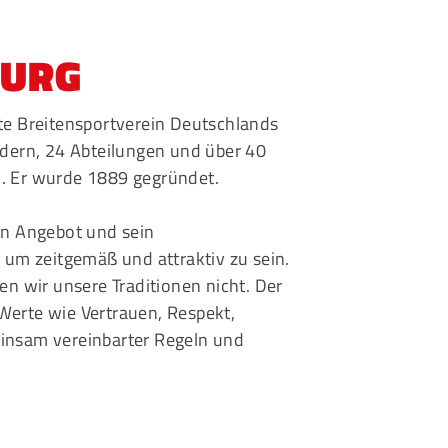
eschäftsstelle
BURG
msbütteler Turnverband e. V.
ndesstr. 96
ßte Breitensportverein Deutschlands
144 Hamburg
edern, 24 Abteilungen und über 40
+49 40 4017690
. Er wurde 1889 gegründet.
info@etv-hamburg.de
in Angebot und sein
, um zeitgemäß und attraktiv zu sein.
gen wir unsere Traditionen nicht. Der
Werte wie Vertrauen, Respekt,
insam vereinbarter Regeln und