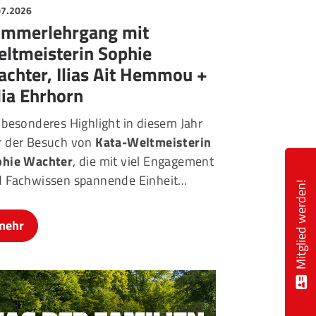
07.2026
mmerlehrgang mit
ltmeisterin Sophie
chter, Ilias Ait Hemmou +
lia Ehrhorn
 besonderes Highlight in diesem Jahr
 der Besuch von
Kata-Weltmeisterin
phie Wachter
, die mit viel Engagement
 Fachwissen spannende Einheit…
Mitglied werden!
mehr