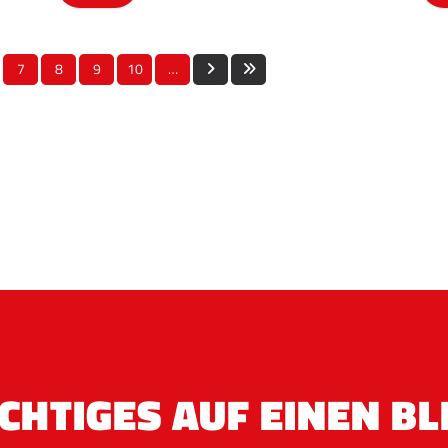
7
8
9
10
…
CHTIGES AUF EINEN BL