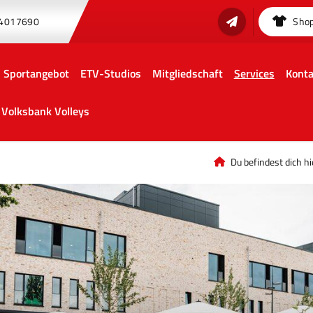
 4017690
Sho
Sportangebot
ETV-Studios
Mitgliedschaft
Services
Konta
Volksbank Volleys
Du befindest dich hi