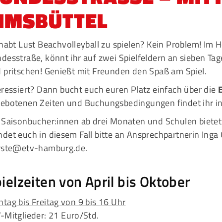
MSBÜTTEL
Mitglieder-Service
G
Alles zur Mitgliedschaft
Ei
 habt Lust Beachvolleyball zu spielen? Kein Problem! Im H
Downloads
Bu
desstraße, könnt ihr auf zwei Spielfeldern an sieben Ta
Termine
20
 pritschen! Genießt mit Freunden den Spaß am Spiel.
Fragen & Antworten
eressiert? Dann bucht euch euren Platz einfach über die
ebotenen Zeiten und Buchungsbedingungen findet ihr in
 Saisonbucher:innen ab drei Monaten und Schulen biete
det euch in diesem Fall bitte an Ansprechpartnerin Ing
rste@etv-hamburg.de
.
ielzeiten von April bis Oktober
tag bis Freitag von 9 bis 16 Uhr
-Mitglieder: 21 Euro/Std.