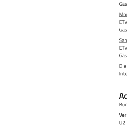
Gäs
Mon
ETV
Gäs
Sam
ETV
Gäs
Die
Int
A
Bun
Ver
U2 