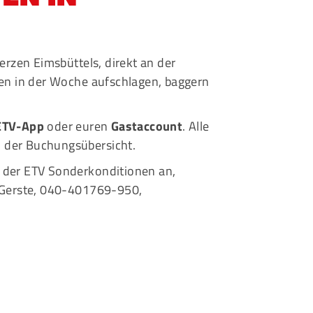
eschäftsstelle
msbütteler Turnverband e. V.
erzen Eimsbüttels, direkt an der
ndesstr. 96
gen in der Woche aufschlagen, baggern
144 Hamburg
+49 40 4017690
ETV-App
oder euren
Gastaccount
. Alle
info@etv-hamburg.de
 der Buchungsübersicht.
t der ETV Sonderkonditionen an,
a Gerste, 040-401769-950,