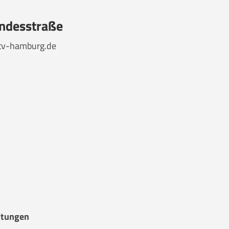
undesstraße
tv-hamburg.de
ltungen