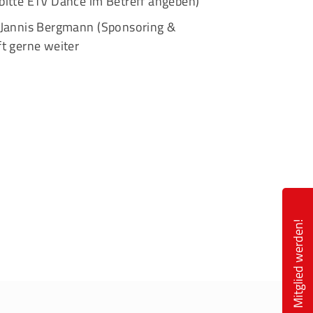
tte ETV Dance im Betreff angeben)
i Jannis Bergmann (Sponsoring &
ft gerne weiter
eschäftsstelle
msbütteler Turnverband e. V.
ndesstr. 96
144 Hamburg
+49 40 4017690
info@etv-hamburg.de
Mitglied werden!