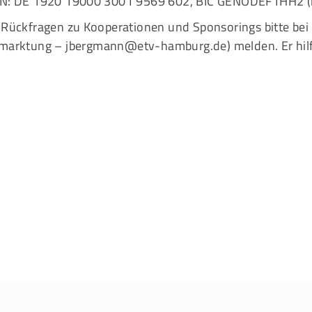
N: DE 1920 19000 3001 9569 602, BIC GENODEF1HH2 (bi
 Rückfragen zu Kooperationen und Sponsorings bitte be
marktung –
jbergmann@etv-hamburg.de
) melden. Er hil
Mitglieder-Service
G
Alles zur Mitgliedschaft
Ei
Downloads
Bu
Termine
20
Fragen & Antworten