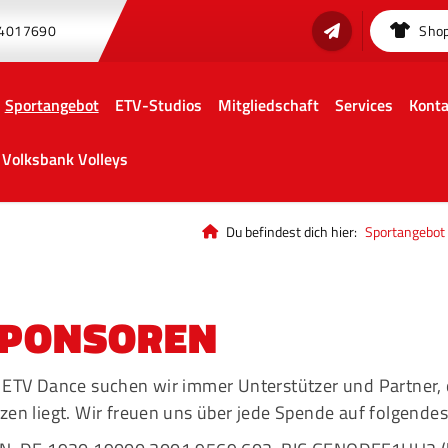
 4017690
Sho
Sportangebot
ETV-Studios
Mitgliedschaft
Services
Konta
Volksbank Volleys
Du befindest dich hier:
Sportangebot
PONSOREN
 ETV Dance suchen wir immer Unterstützer und Partner,
zen liegt. Wir freuen uns über jede Spende auf folgend