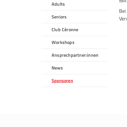
IBA
Adults
Bei
QUICKLINKS
Seniors
Ver
Sportangebote finden
Club Céronne
Unser Sportangebot
Workshops
Sportsuche
Ansprechpartner:innen
Ausfälle und Vertretungen
Deutsches Sportabzeichen
News
Sponsoren