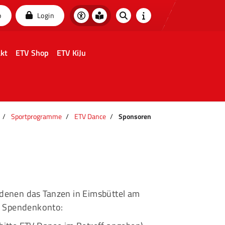
p
Login
kt
ETV Shop
ETV KiJu
Sportprogramme
ETV Dance
Sponsoren
 denen das Tanzen in Eimsbüttel am
es Spendenkonto: