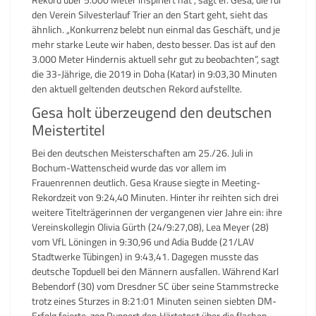
den Verein Silvesterlauf Trier an den Start geht, sieht das
ähnlich. „Konkurrenz belebt nun einmal das Geschäft, und je
mehr starke Leute wir haben, desto besser. Das ist auf den
3.000 Meter Hindernis aktuell sehr gut zu beobachten“, sagt
die 33-Jährige, die 2019 in Doha (Katar) in 9:03,30 Minuten
den aktuell geltenden deutschen Rekord aufstellte.
Gesa holt überzeugend den deutschen
Meistertitel
Bei den deutschen Meisterschaften am 25./26. Juli in
Bochum-Wattenscheid wurde das vor allem im
Frauenrennen deutlich. Gesa Krause siegte in Meeting-
Rekordzeit von 9:24,40 Minuten. Hinter ihr reihten sich drei
weitere Titelträgerinnen der vergangenen vier Jahre ein: ihre
Vereinskollegin Olivia Gürth (24/9:27,08), Lea Meyer (28)
vom VfL Löningen in 9:30,96 und Adia Budde (21/LAV
Stadtwerke Tübingen) in 9:43,41. Dagegen musste das
deutsche Topduell bei den Männern ausfallen. Während Karl
Bebendorf (30) vom Dresdner SC über seine Stammstrecke
trotz eines Sturzes in 8:21:01 Minuten seinen siebten DM-