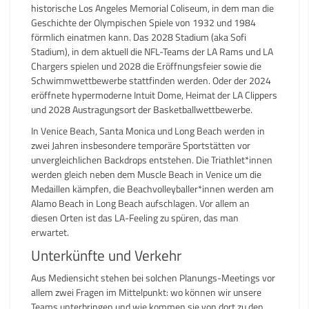
historische Los Angeles Memorial Coliseum, in dem man die
Geschichte der Olympischen Spiele von 1932 und 1984
förmlich einatmen kann. Das 2028 Stadium (aka Sofi
Stadium), in dem aktuell die NFL-Teams der LA Rams und LA
Chargers spielen und 2028 die Eröffnungsfeier sowie die
Schwimmwettbewerbe stattfinden werden. Oder der 2024
eröffnete hypermoderne Intuit Dome, Heimat der LA Clippers
und 2028 Austragungsort der Basketballwettbewerbe.
In Venice Beach, Santa Monica und Long Beach werden in
zwei Jahren insbesondere temporäre Sportstätten vor
unvergleichlichen Backdrops entstehen. Die Triathlet*innen
werden gleich neben dem Muscle Beach in Venice um die
Medaillen kämpfen, die Beachvolleyballer*innen werden am
Alamo Beach in Long Beach aufschlagen. Vor allem an
diesen Orten ist das LA-Feeling zu spüren, das man
erwartet.
Unterkünfte und Verkehr
Aus Mediensicht stehen bei solchen Planungs-Meetings vor
allem zwei Fragen im Mittelpunkt: wo können wir unsere
Teams unterbringen und wie kommen sie von dort zu den