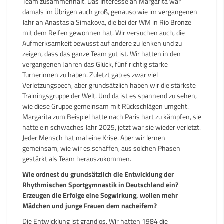
Team zusammenhält. Das Interesse an Margarita war
damals im Übrigen auch groß, genauso wie im vergangenen
Jahr an Anastasia Simakova, die bei der WM in Rio Bronze
mit dem Reifen gewonnen hat. Wir versuchen auch, die
Aufmerksamkeit bewusst auf andere zu lenken und zu
zeigen, dass das ganze Team gut ist. Wir hatten in den
vergangenen Jahren das Glück, fünf richtig starke
Turnerinnen zu haben. Zuletzt gab es zwar viel
Verletzungspech, aber grundsätzlich haben wir die stärkste
Trainingsgruppe der Welt. Und da ist es spannend zu sehen,
wie diese Gruppe gemeinsam mit Rückschlägen umgeht.
Margarita zum Beispiel hatte nach Paris hart zu kämpfen, sie
hatte ein schwaches Jahr 2025, jetzt war sie wieder verletzt.
Jeder Mensch hat mal eine Krise. Aber wir lernen
gemeinsam, wie wir es schaffen, aus solchen Phasen
gestärkt als Team herauszukommen.
Wie ordnest du grundsätzlich die Entwicklung der
Rhythmischen Sportgymnastik in Deutschland ein?
Erzeugen die Erfolge eine Sogwirkung, wollen mehr
Mädchen und junge Frauen dem nacheifern?
Die Entwicklung ist grandios. Wir hatten 1984 die