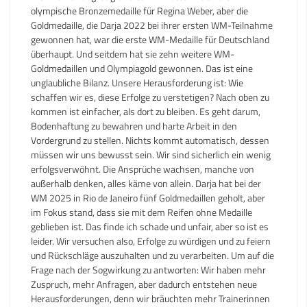
olympische Bronzemedaille für Regina Weber, aber die
Goldmedaille, die Darja 2022 bei ihrer ersten WM-Teilnahme
gewonnen hat, war die erste WM-Medaille für Deutschland
überhaupt. Und seitdem hat sie zehn weitere WM-
Goldmedaillen und Olympiagold gewonnen. Das ist eine
unglaubliche Bilanz. Unsere Herausforderung ist: Wie
schaffen wir es, diese Erfolge zu verstetigen? Nach oben zu
kommen ist einfacher, als dort zu bleiben. Es geht darum,
Bodenhaftung zu bewahren und harte Arbeit in den
Vordergrund zu stellen. Nichts kommt automatisch, dessen
müssen wir uns bewusst sein. Wir sind sicherlich ein wenig
erfolgsverwöhnt. Die Ansprüche wachsen, manche von
außerhalb denken, alles käme von allein. Darja hat bei der
WM 2025 in Rio de Janeiro fünf Goldmedaillen geholt, aber
im Fokus stand, dass sie mit dem Reifen ohne Medaille
geblieben ist. Das finde ich schade und unfair, aber so ist es
leider. Wir versuchen also, Erfolge zu würdigen und zu feiern
und Rückschläge auszuhalten und zu verarbeiten. Um auf die
Frage nach der Sogwirkung zu antworten: Wir haben mehr
Zuspruch, mehr Anfragen, aber dadurch entstehen neue
Herausforderungen, denn wir bräuchten mehr Trainerinnen