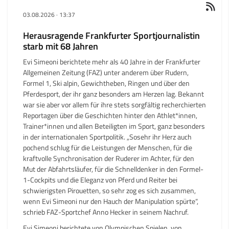
03.08.2026
·
13:37
Herausragende Frankfurter Sportjournalistin
starb mit 68 Jahren
Evi Simeoni berichtete mehr als 40 Jahre in der Frankfurter
Allgemeinen Zeitung (FAZ) unter anderem über Rudern,
Formel 1, Ski alpin, Gewichtheben, Ringen und über den
Pferdesport, der ihr ganz besonders am Herzen lag. Bekannt
war sie aber vor allem für ihre stets sorgfältig recherchierten
Reportagen über die Geschichten hinter den Athlet*innen,
Trainer*innen und allen Beteiligten im Sport, ganz besonders
in der internationalen Sportpolitik. „Sosehr ihr Herz auch
pochend schlug für die Leistungen der Menschen, für die
kraftvolle Synchronisation der Ruderer im Achter, für den
Mut der Abfahrtsläufer, für die Schnelldenker in den Formel-
1-Cockpits und die Eleganz von Pferd und Reiter bei
schwierigsten Pirouetten, so sehr zog es sich zusammen,
wenn Evi Simeoni nur den Hauch der Manipulation spürte“,
schrieb FAZ-Sportchef Anno Hecker in seinem Nachruf.
Evi Simeoni berichtete von Olympischen Spielen, von