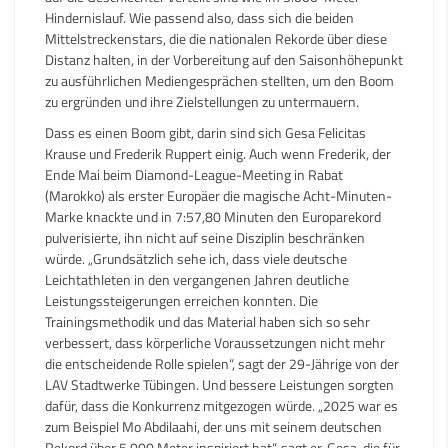
Hindernislauf. Wie passend also, dass sich die beiden
Mittelstreckenstars, die die nationalen Rekorde über diese
Distanz halten, in der Vorbereitung auf den Saisonhöhepunkt
zu ausführlichen Mediengesprächen stellten, um den Boom
zu ergründen und ihre Zielstellungen zu untermauern.
Dass es einen Boom gibt, darin sind sich Gesa Felicitas
Krause und Frederik Ruppert einig. Auch wenn Frederik, der
Ende Mai beim Diamond-League-Meeting in Rabat
(Marokko) als erster Europäer die magische Acht-Minuten-
Marke knackte und in 7:57,80 Minuten den Europarekord
pulverisierte, ihn nicht auf seine Disziplin beschränken
würde. „Grundsätzlich sehe ich, dass viele deutsche
Leichtathleten in den vergangenen Jahren deutliche
Leistungssteigerungen erreichen konnten. Die
Trainingsmethodik und das Material haben sich so sehr
verbessert, dass körperliche Voraussetzungen nicht mehr
die entscheidende Rolle spielen“, sagt der 29-Jährige von der
LAV Stadtwerke Tübingen. Und bessere Leistungen sorgten
dafür, dass die Konkurrenz mitgezogen würde. „2025 war es
zum Beispiel Mo Abdilaahi, der uns mit seinem deutschen
Rekord über 5.000 Meter inspiriert hat“, sagt er. Gesa, die für