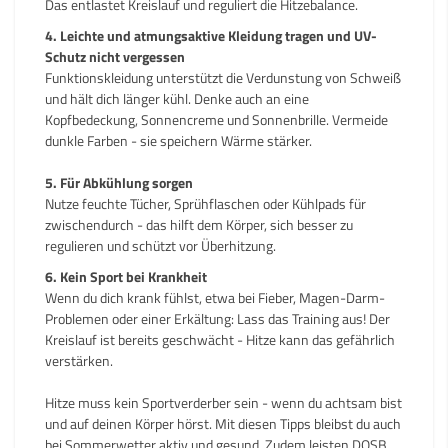
Das entlastet Kreislauf und reguliert die Hitzebalance.
4. Leichte und atmungsaktive Kleidung tragen und UV-
Schutz nicht vergessen
Funktionskleidung unterstützt die Verdunstung von Schweiß
und hält dich länger kühl. Denke auch an eine
Kopfbedeckung, Sonnencreme und Sonnenbrille. Vermeide
dunkle Farben - sie speichern Wärme stärker.
5. Für Abkühlung sorgen
Nutze feuchte Tücher, Sprühflaschen oder Kühlpads für
zwischendurch - das hilft dem Körper, sich besser zu
regulieren und schützt vor Überhitzung.
6. Kein Sport bei Krankheit
Wenn du dich krank fühlst, etwa bei Fieber, Magen-Darm-
Problemen oder einer Erkältung: Lass das Training aus! Der
Kreislauf ist bereits geschwächt - Hitze kann das gefährlich
verstärken.
Hitze muss kein Sportverderber sein - wenn du achtsam bist
und auf deinen Körper hörst. Mit diesen Tipps bleibst du auch
bei Sommerwetter aktiv und gesund. Zudem leisten DOSB