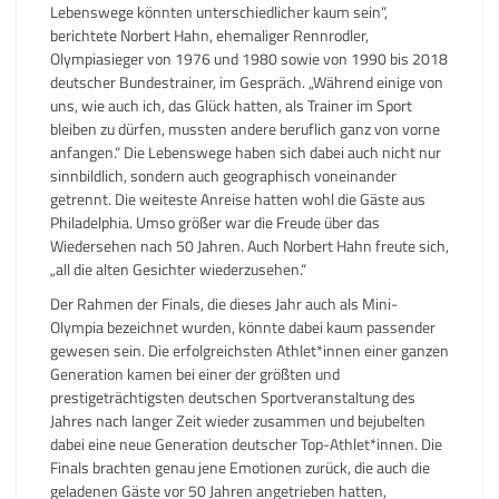
Lebenswege könnten unterschiedlicher kaum sein“,
berichtete Norbert Hahn, ehemaliger Rennrodler,
Olympiasieger von 1976 und 1980 sowie von 1990 bis 2018
deutscher Bundestrainer, im Gespräch. „Während einige von
uns, wie auch ich, das Glück hatten, als Trainer im Sport
bleiben zu dürfen, mussten andere beruflich ganz von vorne
anfangen.“ Die Lebenswege haben sich dabei auch nicht nur
sinnbildlich, sondern auch geographisch voneinander
getrennt. Die weiteste Anreise hatten wohl die Gäste aus
Philadelphia. Umso größer war die Freude über das
Wiedersehen nach 50 Jahren. Auch Norbert Hahn freute sich,
„all die alten Gesichter wiederzusehen.“
Der Rahmen der Finals, die dieses Jahr auch als Mini-
Olympia bezeichnet wurden, könnte dabei kaum passender
gewesen sein. Die erfolgreichsten Athlet*innen einer ganzen
Generation kamen bei einer der größten und
prestigeträchtigsten deutschen Sportveranstaltung des
Jahres nach langer Zeit wieder zusammen und bejubelten
dabei eine neue Generation deutscher Top-Athlet*innen. Die
Finals brachten genau jene Emotionen zurück, die auch die
geladenen Gäste vor 50 Jahren angetrieben hatten,