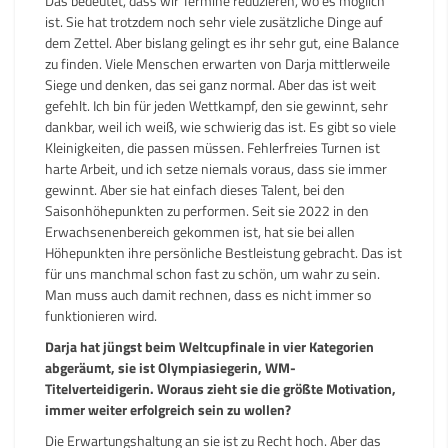
Das bedeutet, dass wir Termine reduzieren, wo es möglich
ist. Sie hat trotzdem noch sehr viele zusätzliche Dinge auf
dem Zettel. Aber bislang gelingt es ihr sehr gut, eine Balance
zu finden. Viele Menschen erwarten von Darja mittlerweile
Siege und denken, das sei ganz normal. Aber das ist weit
gefehlt. Ich bin für jeden Wettkampf, den sie gewinnt, sehr
dankbar, weil ich weiß, wie schwierig das ist. Es gibt so viele
Kleinigkeiten, die passen müssen. Fehlerfreies Turnen ist
harte Arbeit, und ich setze niemals voraus, dass sie immer
gewinnt. Aber sie hat einfach dieses Talent, bei den
Saisonhöhepunkten zu performen. Seit sie 2022 in den
Erwachsenenbereich gekommen ist, hat sie bei allen
Höhepunkten ihre persönliche Bestleistung gebracht. Das ist
für uns manchmal schon fast zu schön, um wahr zu sein.
Man muss auch damit rechnen, dass es nicht immer so
funktionieren wird.
Darja hat jüngst beim Weltcupfinale in vier Kategorien
abgeräumt, sie ist Olympiasiegerin, WM-
Titelverteidigerin. Woraus zieht sie die größte Motivation,
immer weiter erfolgreich sein zu wollen?
Die Erwartungshaltung an sie ist zu Recht hoch. Aber das