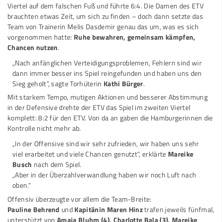
Viertel auf dem falschen Fuß und führte 6:4. Die Damen des ETV
brauchten etwas Zeit, um sich zu finden – doch dann setzte das
Team von Trainerin Melis Dasdemir genau das um, was es sich
vorgenommen hatte:
Ruhe bewahren, gemeinsam kämpfen,
Chancen nutzen
.
„Nach anfänglichen Verteidigungsproblemen, Fehlern sind wir
dann immer besser ins Spiel reingefunden und haben uns den
Sieg geholt“, sagte Torhüterin
Kathi Bürger
.
Mit starkem Tempo, mutigen Aktionen und besserer Abstimmung
in der Defensive drehte der ETV das Spiel im zweiten Viertel
komplett: 8:2 für den ETV. Von da an gaben die Hamburgerinnen die
Kontrolle nicht mehr ab.
„In der Offensive sind wir sehr zufrieden, wir haben uns sehr
viel erarbeitet und viele Chancen genutzt“, erklärte
Mareike
Busch
nach dem Spiel.
„Aber in der Überzahlverwandlung haben wir noch Luft nach
oben.“
Offensiv überzeugte vor allem die Team-Breite:
Pauline Behrend
und
Kapitänin Maren Hinz
trafen jeweils fünfmal,
unterstützt von
Amaia Bluhm (4), Charlotte Bala (3), Mareike