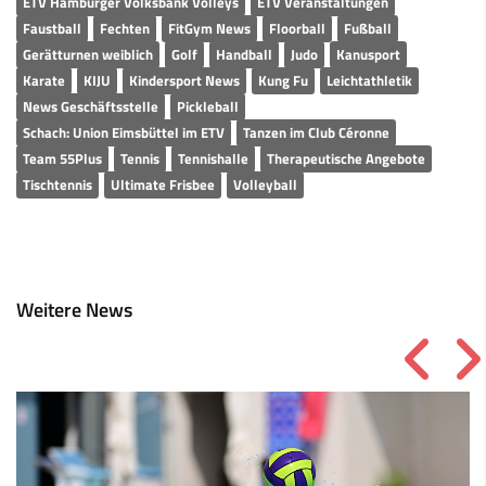
Faustball
Fechten
FitGym News
Floorball
Fußball
Gerätturnen weiblich
Golf
Handball
Judo
Kanusport
Karate
KIJU
Kindersport News
Kung Fu
Leichtathletik
News Geschäftsstelle
Pickleball
Schach: Union Eimsbüttel im ETV
Tanzen im Club Céronne
Team 55Plus
Tennis
Tennishalle
Therapeutische Angebote
Tischtennis
Ultimate Frisbee
Volleyball
Weitere News