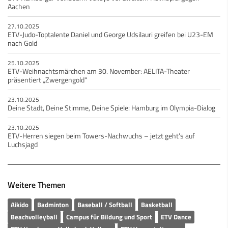
Aachen
27.10.2025
ETV-Judo-Toptalente Daniel und George Udsilauri greifen bei U23-EM
nach Gold
25.10.2025
ETV-Weihnachtsmärchen am 30. November: AELITA-Theater
präsentiert „Zwergengold“
23.10.2025
Deine Stadt, Deine Stimme, Deine Spiele: Hamburg im Olympia-Dialog
23.10.2025
ETV-Herren siegen beim Towers-Nachwuchs – jetzt geht’s auf
Luchsjagd
Weitere Themen
Aikido
Badminton
Baseball / Softball
Basketball
Beachvolleyball
Campus für Bildung und Sport
ETV Dance
ETV Hamburger Volksbank Volleys
ETV Veranstaltungen