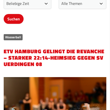
Wasserball
ETV HAMBURG GELINGT DIE REVANCHE
– STARKER 22:14-HEIMSIEG GEGEN SV
UERDINGEN 08