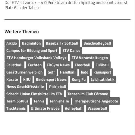
Der ETV ist zurück – 4:0 Punkte am dritten Spieltag und somit vorerst
Platz 6 in der Tabelle
Weitere Themen
Aikido
Badminton
Baseball / Softball
Beachvolleyball
Campus für Bildung und Sport
ETV Dance
ETV Hamburger Volksbank Volleys
ETV Veranstaltungen
Faustball
Fechten
FitGym News
Floorball
Fußball
Gerätturnen weiblich
Golf
Handball
Judo
Kanusport
Karate
KIJU
Kindersport News
Kung Fu
Leichtathletik
News Geschäftsstelle
Pickleball
Schach: Union Eimsbüttel im ETV
Tanzen im Club Céronne
Team 55Plus
Tennis
Tennishalle
Therapeutische Angebote
Tischtennis
Ultimate Frisbee
Volleyball
Wasserball