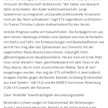
Und auch die Mannschaft änderte sich: "Wir haben uns bewusst
dafür entschieden, den Kader weiterzuentwickeln, junge
Spielerinnen zu integrieren und parallel professionelle Strukturen
rund um das Team aufzubauen”, sagt ETV-Jugendwart und Damen-
Co-Trainer Christian Lübcke stellvertretend für den Verein.
Und die Prognose sollte sich bewahrheiten. Die Korbjägerinnen aus
dem Herzen Hamburgs erlebten eine Spielzeit wie eine Achterbahn,
mit Hochs und Tiefs, mit Enttäuschungen und Basketballfesten wie
dem 81:64-Sieg über das Spitzenteam aus Chemnitz mit der
sagenhaften Paula Alvarez (neun Dreier;
Copyright Foto:
@manningeaux
) als Hauptdarstellerin. Heraus kam am Ende Platz
neun unter dreizehn Team, gleichbedeutend mit dem Sturz in die
Play-downs, die im nicht unumstrittenen Modus “best of two”
ausgetragen wurden. Hier zog der ETV schließlich in zwei äußerst
knappen Duellen gegen die Bender Baskets Grünberg (Endresultat
aus zwei Spielen: 148:152) und die AVIDES Hurricanes Rotenburg
(128:131) jeweils den Kürzeren.
Zwei “Kniefälle” beeinträchtigten die Leistungsstärke
Besonders schwer wogen im Saisonverlauf die Verletzungen
zweier Leistungsträgerinnen. Bereits in der Anfangsphase der