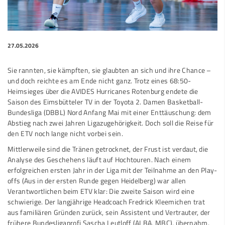
27.05.2026
Sie rannten, sie kämpften, sie glaubten an sich und ihre Chance –
und doch reichte es am Ende nicht ganz. Trotz eines 68:50-
Heimsieges über die AVIDES Hurricanes Rotenburg endete die
Saison des Eimsbütteler TV in der Toyota 2. Damen Basketball-
Bundesliga (DBBL) Nord Anfang Mai mit einer Enttäuschung: dem
Abstieg nach zwei Jahren Ligazugehörigkeit. Doch soll die Reise für
den ETV noch lange nicht vorbei sein.
Mittlerweile sind die Tränen getrocknet, der Frust ist verdaut, die
Analyse des Geschehens läuft auf Hochtouren. Nach einem
erfolgreichen ersten Jahr in der Liga mit der Teilnahme an den Play-
offs (Aus in der ersten Runde gegen Heidelberg) war allen
Verantwortlichen beim ETV klar: Die zweite Saison wird eine
schwierige. Der langjährige Headcoach Fredrick Kleemichen trat
aus familiären Gründen zurück, sein Assistent und Vertrauter, der
frühere Bundesligaprofi Sascha Leutloff (ALBA, MBC), übernahm.