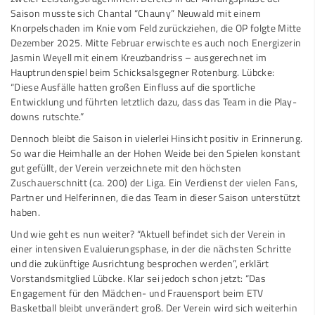
Saison musste sich Chantal “Chauny” Neuwald mit einem
Knorpelschaden im Knie vom Feld zurückziehen, die OP folgte Mitte
Dezember 2025. Mitte Februar erwischte es auch noch Energizerin
Jasmin Weyell mit einem Kreuzbandriss – ausgerechnet im
Hauptrundenspiel beim Schicksalsgegner Rotenburg. Lübcke:
“Diese Ausfälle hatten großen Einfluss auf die sportliche
Entwicklung und führten letztlich dazu, dass das Team in die Play-
downs rutschte.”
Dennoch bleibt die Saison in vielerlei Hinsicht positiv in Erinnerung.
So war die Heimhalle an der Hohen Weide bei den Spielen konstant
gut gefüllt, der Verein verzeichnete mit den höchsten
Zuschauerschnitt (ca. 200) der Liga. Ein Verdienst der vielen Fans,
Partner und Helferinnen, die das Team in dieser Saison unterstützt
haben.
Und wie geht es nun weiter? “Aktuell befindet sich der Verein in
einer intensiven Evaluierungsphase, in der die nächsten Schritte
und die zukünftige Ausrichtung besprochen werden”, erklärt
Vorstandsmitglied Lübcke. Klar sei jedoch schon jetzt: “Das
Engagement für den Mädchen- und Frauensport beim ETV
Basketball bleibt unverändert groß. Der Verein wird sich weiterhin