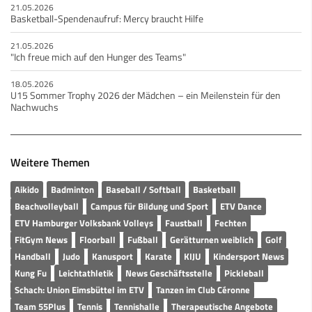
21.05.2026
Basketball-Spendenaufruf: Mercy braucht Hilfe
21.05.2026
"Ich freue mich auf den Hunger des Teams"
18.05.2026
U15 Sommer Trophy 2026 der Mädchen – ein Meilenstein für den
Nachwuchs
Weitere Themen
Aikido
Badminton
Baseball / Softball
Basketball
Beachvolleyball
Campus für Bildung und Sport
ETV Dance
ETV Hamburger Volksbank Volleys
Faustball
Fechten
FitGym News
Floorball
Fußball
Gerätturnen weiblich
Golf
Handball
Judo
Kanusport
Karate
KIJU
Kindersport News
Kung Fu
Leichtathletik
News Geschäftsstelle
Pickleball
Schach: Union Eimsbüttel im ETV
Tanzen im Club Céronne
Team 55Plus
Tennis
Tennishalle
Therapeutische Angebote