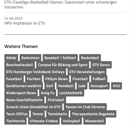
ETV-Zweitliga-Basketball-Damen: Saisonstart unter schwierigen
Vorzeichen
24.09.2025
HPV-Impfaktion im ETV
Weitere Themen
Aikido
Badminton
Baseball / Softball
Basketball
Beachvolleyball
Campus für Bildung und Sport
ETV Dance
ETV Hamburger Volksbank Volleys
ETV Veranstaltungen
Faustball
Fechten
FitGym News
Floorball
Fußball
Gerätturnen weiblich
Golf
Handball
Judo
Kanusport
KIJU
Kindersport News
Kung Fu
Leichtathletik
News Geschäftsstelle
Pickleball
Schach: Union Eimsbüttel im ETV
Tanzen im Club Céronne
Team 55Plus
Tennis
Tennishalle
Therapeutische Angebote
Tischtennis
Ultimate Frisbee
Volleyball
Wasserball