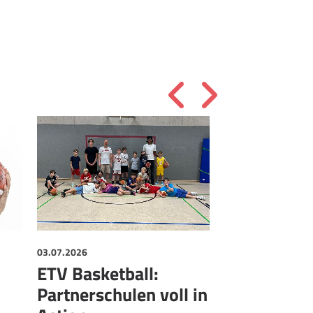
03.07.2026
01.07.2026
ETV Basketball:
ETV und B
Partnerschulen voll in
Zwei Baske