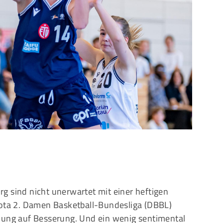
Mitglieder-Service
G
Alles zur Mitgliedschaft
Ei
Downloads
Bu
Termine
20
Fragen & Antworten
g sind nicht unerwartet mit einer heftigen
yota 2. Damen Basketball-Bundesliga (DBBL)
nung auf Besserung. Und ein wenig sentimental