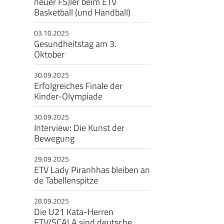
neuer FSJler beim ETV
Basketball (und Handball)​
eschäftsstelle
03.10.2025
msbütteler Turnverband e. V.
Gesundheitstag am 3.
Oktober
ndesstr. 96
144 Hamburg
30.09.2025
Erfolgreiches Finale der
+49 40 4017690
Kinder-Olympiade
info@etv-hamburg.de
30.09.2025
Interview: Die Kunst der
Bewegung
29.09.2025
ETV Lady Piranhhas bleiben an
de Tabellenspitze
28.09.2025
Die U21 Kata-Herren
ETV/SCALA sind deutsche