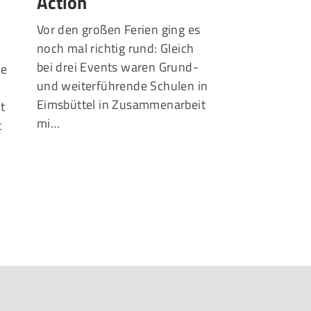
Action
Schwergew
spielen Do
Vor den großen Ferien ging es
noch mal richtig rund: Gleich
Teamplay statt 
bei drei Events waren Grund-
ue
Der Eimsbüttele
und weiterführende Schulen in
der Basketball
Eimsbüttel in Zusammenarbeit
lt
(BCH) haben ei
mi…
t
Kooperationsver
Förderung ihres