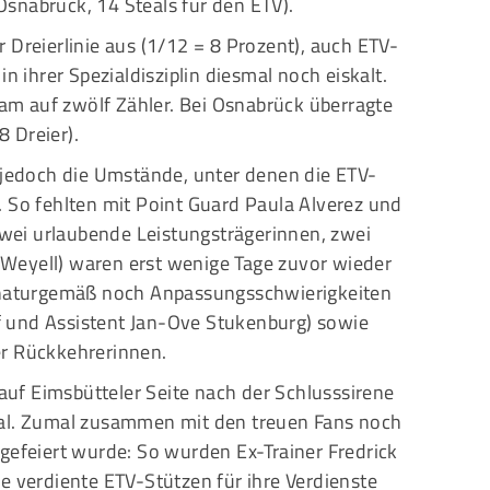
snabrück, 14 Steals für den ETV).
 Dreierlinie aus (1/12 = 8 Prozent), auch ETV-
n ihrer Spezialdisziplin diesmal noch eiskalt.
m auf zwölf Zähler. Bei Osnabrück überragte
 Dreier).
d jedoch die Umstände, unter denen die ETV-
. So fehlten mit Point Guard Paula Alverez und
ei urlaubende Leistungsträgerinnen, zwei
Weyell) waren erst wenige Tage zuvor wieder
aturgemäß noch Anpassungsschwierigkeiten
 und Assistent Jan-Ove Stukenburg) sowie
er Rückkehrerinnen.
uf Eimsbütteler Seite nach der Schlusssirene
hal. Zumal zusammen mit den treuen Fans noch
gefeiert wurde: So wurden Ex-Trainer Fredrick
e verdiente ETV-Stützen für ihre Verdienste