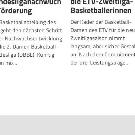
ndesliganachwuch
die ETV-Zweitliga-
Förderung
Basketballerinnen
Basketballabteilung des
Der Kader der Basketball-
geht den nächsten Schritt
Damen des ETV für die ne
der Nachwuchsentwicklung
Zweitligasaison nimmt
die 2. Damen Basketball-
langsam, aber sicher Gesta
esliga (DBBL). Künftig
an. Nach dem Commitmen
len mö…
der drei Leistungsträge…