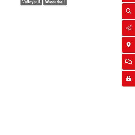
Volleyball
Wasserball