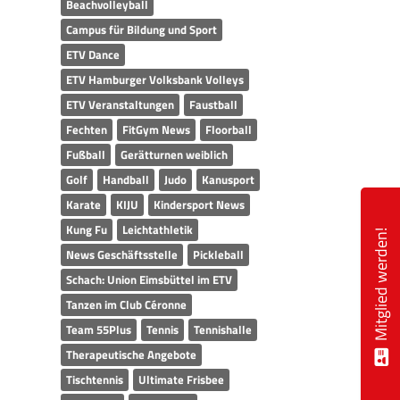
Beachvolleyball
Campus für Bildung und Sport
ETV Dance
ETV Hamburger Volksbank Volleys
ETV Veranstaltungen
Faustball
Fechten
FitGym News
Floorball
Fußball
Gerätturnen weiblich
Golf
Handball
Judo
Kanusport
Karate
KIJU
Kindersport News
Kung Fu
Leichtathletik
Mitglied werden!
News Geschäftsstelle
Pickleball
Schach: Union Eimsbüttel im ETV
Tanzen im Club Céronne
Team 55Plus
Tennis
Tennishalle
Therapeutische Angebote
Tischtennis
Ultimate Frisbee