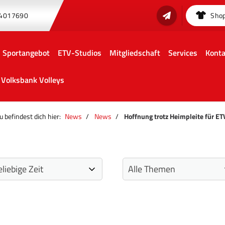
 4017690
Sho
Sportangebot
ETV-Studios
Mitgliedschaft
Services
Konta
Volksbank Volleys
u befindest dich hier:
News
News
Hoffnung trotz Heimpleite für E