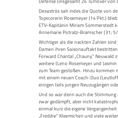
Defense (insgesamt 24 Turnover von O
Desaströs sah indes die Quote von der
Topscorerin Rosemeyer (14 Pkt.) blieb i
ETV-Kapitänin Miriam Sommerstedt ka
Annemarie Potratz-Bramscher (31; 5/8
Wichtiger als die nackten Zahlen sin
Damen ihren Saisonauftakt bestritten
Forward Chantal „Chauny“ Neuwald zw
weitere (Leno Rosemeyer und Jasmin 
zum Team gestoßen. Hinzu kommen n
mit einem neuen Coach-Duo (Leutloff
einigen teils jungen Neuzugängen od
Und so war denn auch die Stimmung a
zwar gedämpft, aber nicht katastrop
einmal kurz die eigene Vergangenheit 
„Freddie“ Kleemichen und viele weiter