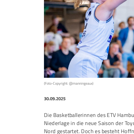
Sportangebote finden
Unser Sportangebot
Sportsuche
Ausfälle und Vertretungen
Deutsches Sportabzeichen
(Foto-Copyright: @manningeaux)
30.09.2025
Die Basketballerinnen des ETV Hambur
Niederlage in die neue Saison der To
Nord gestartet. Doch es besteht Hoff