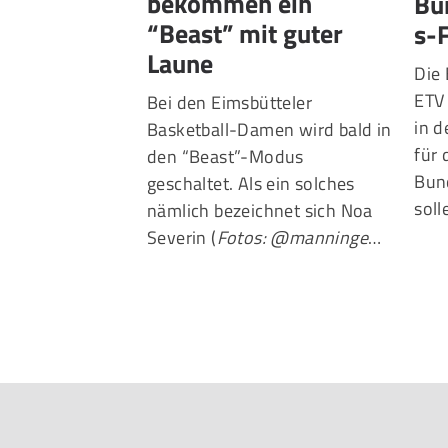
bekommen ein
Bu
“Beast” mit guter
s-
Laune
Die 
ETV 
Bei den Eimsbütteler
in 
Basketball-Damen wird bald in
für 
den “Beast”-Modus
Bund
geschaltet. Als ein solches
sol
nämlich bezeichnet sich Noa
Severin (
Fotos: @manninge
…