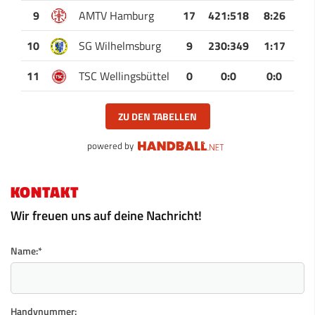
9
AMTV Hamburg
17
421
:
518
8:26
10
SG Wilhelmsburg
9
230
:
349
1:17
11
TSC Wellingsbüttel
0
0
:
0
0:0
ZU DEN TABELLEN
powered by
KONTAKT
Wir freuen uns auf deine Nachricht!
Name:
*
Handynummer: