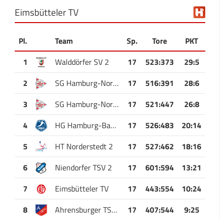
Eimsbütteler TV
Pl.
Team
Sp.
Tore
PKT
1
Walddörfer SV 2
17
523
:
373
29:5
2
SG Hamburg-Nord 3
17
516
:
391
28:6
3
SG Hamburg-Nord 4
17
521
:
447
26:8
4
HG Hamburg-Barmbek
17
526
:
483
20:14
5
HT Norderstedt 2
17
527
:
462
18:16
6
Niendorfer TSV 2
17
601
:
594
13:21
7
Eimsbütteler TV
17
443
:
554
10:24
8
Ahrensburger TSV 2
17
407
:
544
9:25