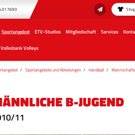
 4017690
Sho
Sportangebot
ETV-Studios
Mitgliedschaft
Services
Konta
Volksbank Volleys
rtangebot
Sportangebote und Abteilungen
Handball
Mannschaft
ÄNNLICHE B-JUGEND
010/11