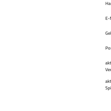
Ha
E-
Ge
Pos
akt
Ver
akt
Spi