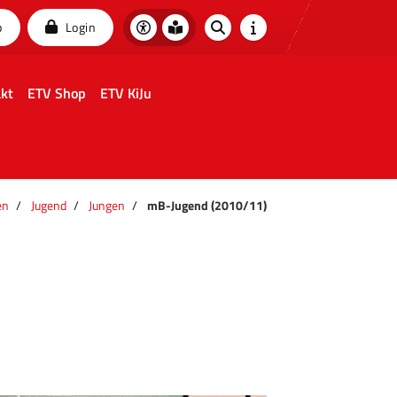
p
Login
kt
ETV Shop
ETV KiJu
en
Jugend
Jungen
mB-Jugend (2010/11)