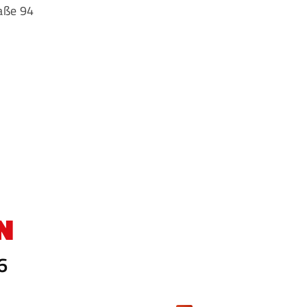
aße 94
N
6