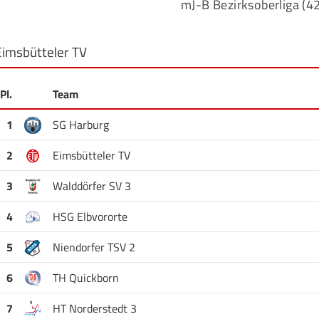
mJ-B Bezirksoberliga (4
Eimsbütteler TV
Pl.
Team
1
SG Harburg
2
Eimsbütteler TV
3
Walddörfer SV 3
4
HSG Elbvororte
5
Niendorfer TSV 2
6
TH Quickborn
7
HT Norderstedt 3