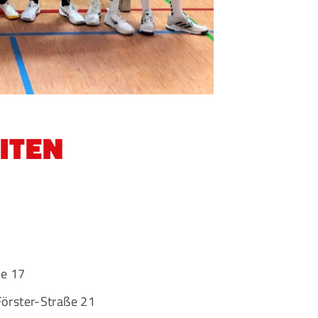
eschäftsstelle
msbütteler Turnverband e. V.
ndesstr. 96
144 Hamburg
+49 40 4017690
ITEN
info@etv-hamburg.de
e 17
Förster-Straße 21