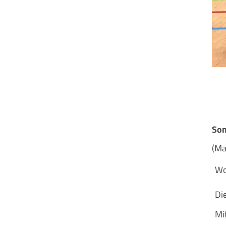
Sportangebote finden
Unser Sportangebot
Sportsuche
Ausfälle und Vertretungen
Deutsches Sportabzeichen
So
(Ma
Wo
Di
Mi