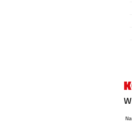
K
Wi
Na