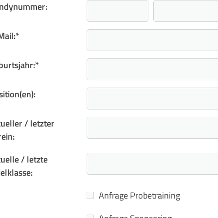
ndynummer:
Mail:
*
burtsjahr:
*
ition(en):
ueller / letzter
ein:
uelle / letzte
elklasse:
Anfrage Probetraining