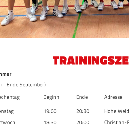
Mitglieder-Service
G
Alles zur Mitgliedschaft
Ei
Downloads
Bu
Termine
20
Fragen & Antworten
TRAININGSZE
mmer
i - Ende September)
chentag
Beginn
Ende
Adresse
enstag
19:00
20:30
Hohe Weid
ttwoch
18:30
20:00
Christian-