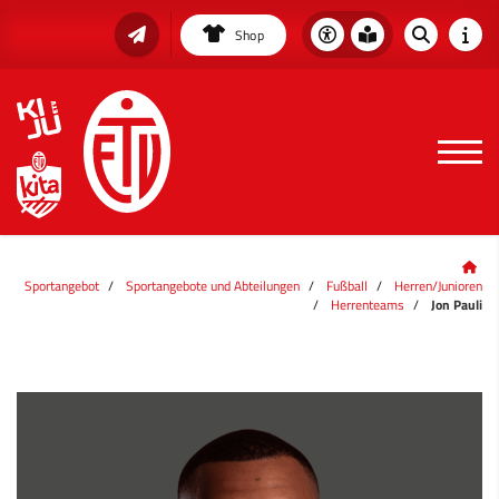
Shop
Sportangebot
Sportangebote und Abteilungen
Fußball
Herren/Junioren
Herrenteams
Jon Pauli