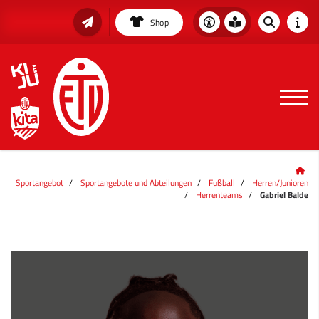
Shop
Sportangebot
Sportangebote und Abteilungen
Fußball
Herren/Junioren
Herrenteams
Gabriel Balde