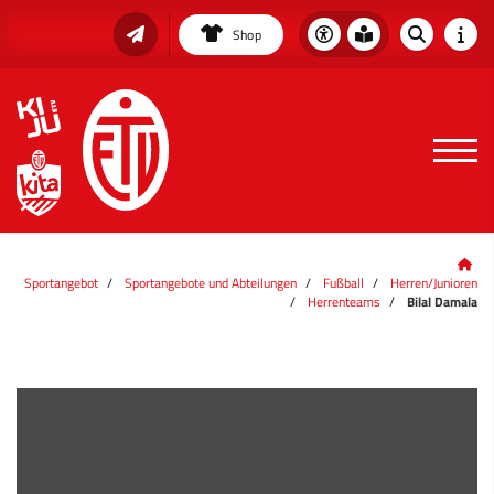
Shop
Sportangebot
Sportangebote und Abteilungen
Fußball
Herren/Junioren
Herrenteams
Bilal Damala