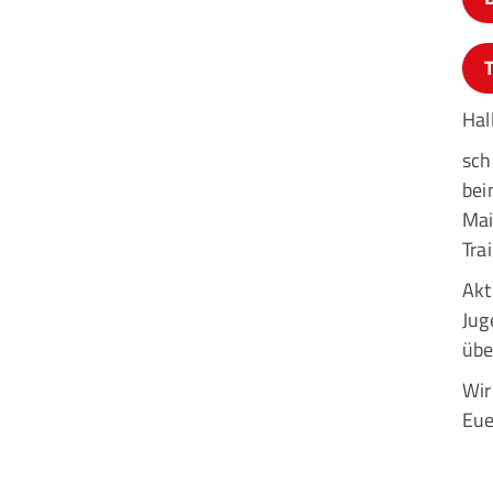
Hal
sch
bei
Mai
Tra
Akt
Jug
übe
Wir
Eu