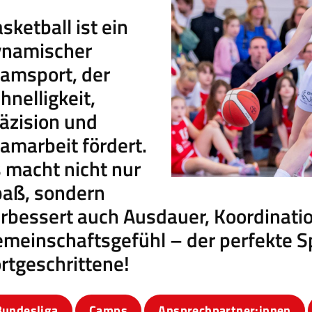
sketball ist ein
Mitglieder-Service
G
ynamischer
Alles zur Mitgliedschaft
Ei
amsport, der
Downloads
Bu
hnelligkeit,
Termine
20
äzision und
Fragen & Antworten
amarbeit fördert.
 macht nicht nur
aß, sondern
rbessert auch Ausdauer, Koordinatio
meinschaftsgefühl – der perfekte Sp
rtgeschrittene!
Bundesliga
Camps
Ansprechpartner:innen