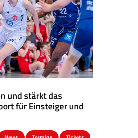
eschäftsstelle
msbütteler Turnverband e. V.
ndesstr. 96
144 Hamburg
+49 40 4017690
info@etv-hamburg.de
n und stärkt das
ort für Einsteiger und
News
Termine
Tickets