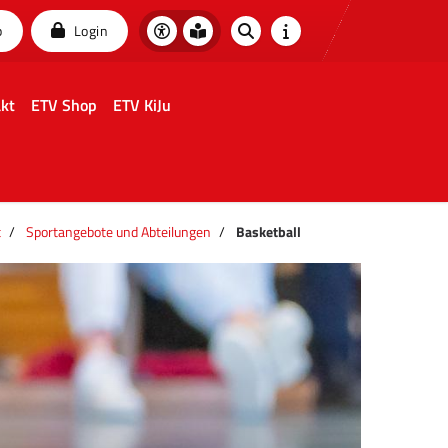
p
Login
kt
ETV Shop
ETV KiJu
t
Sportangebote und Abteilungen
Basketball