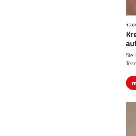
15.0
Kr
au
Sie 
Tea
m