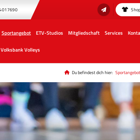
 4017690
Sho
Sportangebot
ETV-Studios
Mitgliedschaft
Services
Konta
Volksbank Volleys
Du befindest dich hier:
Sportangebo