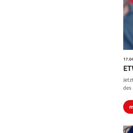
17.0
ET
Jetz
des
m