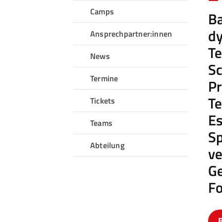
Camps
Ba
Sportangebote finden
d
Ansprechpartner:innen
Unser Sportangebot
Te
Sportsuche
News
Sc
Ausfälle und Vertretungen
Termine
Pr
Deutsches Sportabzeichen
Te
Tickets
Es
Teams
Sp
Abteilung
ve
Ge
Fo