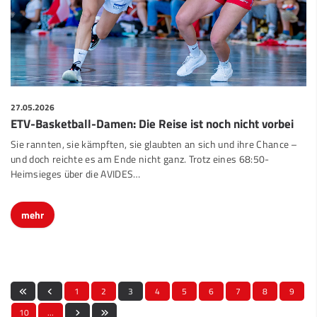
27.05.2026
ETV-Basketball-Damen: Die Reise ist noch nicht vorbei
Sie rannten, sie kämpften, sie glaubten an sich und ihre Chance –
und doch reichte es am Ende nicht ganz. Trotz eines 68:50-
Heimsieges über die AVIDES…
mehr
1
2
3
4
5
6
7
8
9
10
…