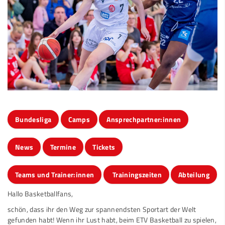
Bundesliga
Camps
Ansprechpartner:innen
News
Termine
Tickets
Teams und Trainer:innen
Trainingszeiten
Abteilung
Hallo Basketballfans,
schön, dass ihr den Weg zur spannendsten Sportart der Welt
gefunden habt! Wenn ihr Lust habt, beim ETV Basketball zu spielen,