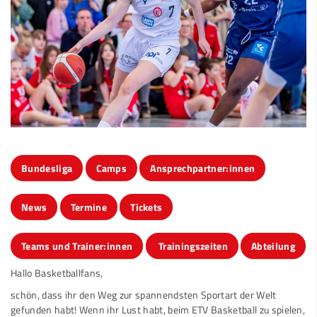
Bundesliga
Camps
Ansprechpartner:innen
News
Termine
Tickets
Teams und Trainer:innen
Trainingszeiten
Abteilung
Hallo Basketballfans,
schön, dass ihr den Weg zur spannendsten Sportart der Welt
gefunden habt! Wenn ihr Lust habt, beim ETV Basketball zu spielen,