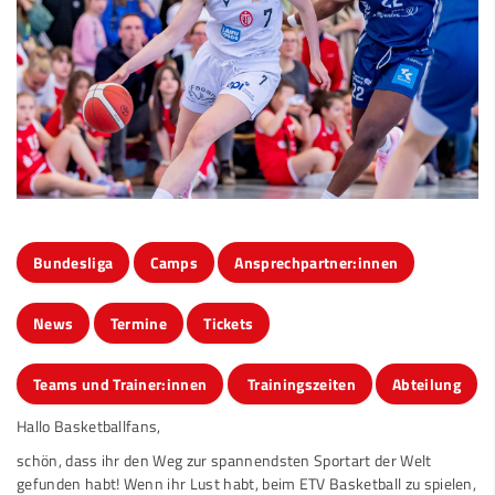
Bundesliga
Camps
Ansprechpartner:innen
News
Termine
Tickets
Teams und Trainer:innen
Trainingszeiten
Abteilung
Hallo Basketballfans,
schön, dass ihr den Weg zur spannendsten Sportart der Welt
gefunden habt! Wenn ihr Lust habt, beim ETV Basketball zu spielen,