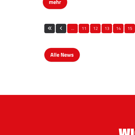
mehr
…
11
12
13
14
15
Alle News
WI