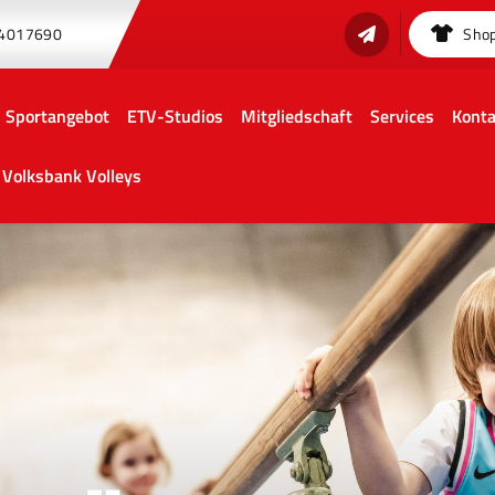
 4017690
Sho
Sportangebot
ETV-Studios
Mitgliedschaft
Services
Konta
Volksbank Volleys