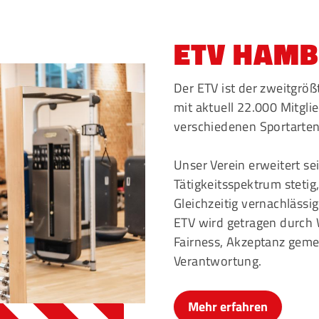
Mitglieder-Service
G
ETV HAM
Alles zur Mitgliedschaft
Ei
Downloads
Bu
Der ETV ist der zweitgrö
Termine
20
mit aktuell 22.000 Mitgli
Fragen & Antworten
verschiedenen Sportarten
Unser Verein erweitert se
Tätigkeitsspektrum stetig
Gleichzeitig vernachlässi
ETV wird getragen durch 
Fairness, Akzeptanz geme
Verantwortung.
Mehr erfahren