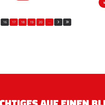
16
17
18
19
20
…
CHTIGES AUF EINEN BL