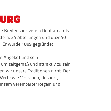
eschäftsstelle
BURG
msbütteler Turnverband e. V.
ndesstr. 96
ßte Breitensportverein Deutschlands
144 Hamburg
edern, 24 Abteilungen und über 40
+49 40 4017690
. Er wurde 1889 gegründet.
info@etv-hamburg.de
in Angebot und sein
, um zeitgemäß und attraktiv zu sein.
gen wir unsere Traditionen nicht. Der
Werte wie Vertrauen, Respekt,
insam vereinbarter Regeln und