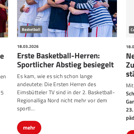
Basketball
C
18.03.2026
18.
Erste Basketball-Herren:
Ne
re
Sportlicher Abstieg besiegelt
Zu
st
Es kam, wie es sich schon lange
ten
andeutete: Die Ersten Herren des
Mi
Eimsbütteler TV sind in der 2. Basketball-
15
Sch
Regionalliga Nord nicht mehr vor dem
Gan
sportl…
23.
pä
mehr