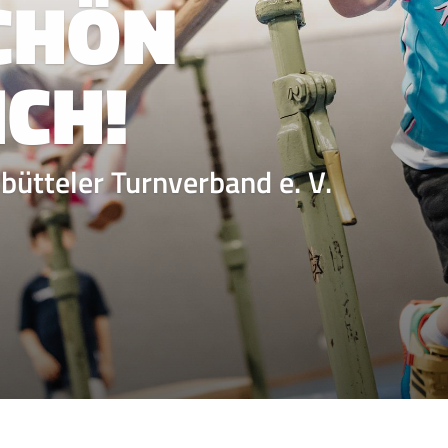
CHÖN
CH!
ütteler Turnverband e. V.