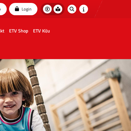
p
Login
kt
ETV Shop
ETV KiJu