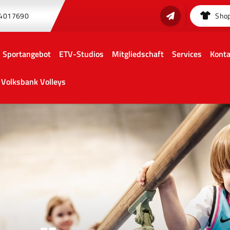
 4017690
Sho
Sportangebot
ETV-Studios
Mitgliedschaft
Services
Konta
Volksbank Volleys