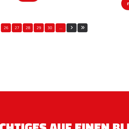
26
27
28
29
30
…
CHTIGES AUF EINEN BL