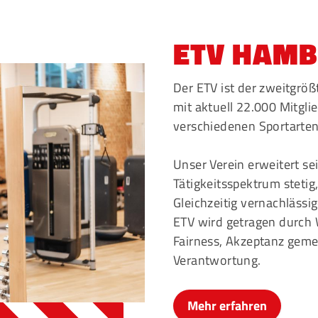
Mitglieder-Service
G
ETV HAM
Alles zur Mitgliedschaft
Ei
Downloads
Bu
Der ETV ist der zweitgrö
Termine
20
mit aktuell 22.000 Mitgli
Fragen & Antworten
verschiedenen Sportarten
Unser Verein erweitert se
Tätigkeitsspektrum stetig
Gleichzeitig vernachlässi
ETV wird getragen durch 
Fairness, Akzeptanz geme
Verantwortung.
Mehr erfahren