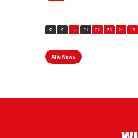
…
21
22
23
24
25
Alle News
WI