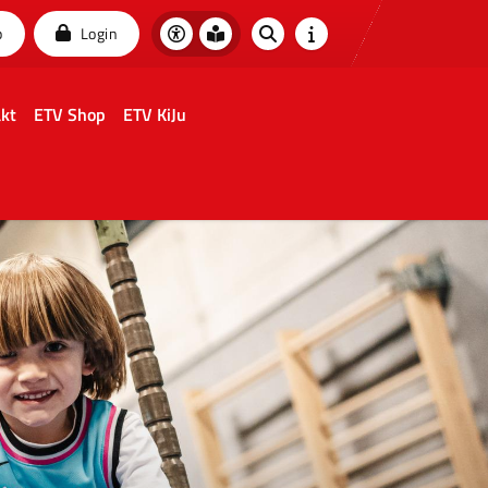
p
Login
kt
ETV Shop
ETV KiJu