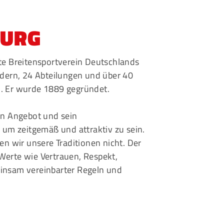
eschäftsstelle
BURG
msbütteler Turnverband e. V.
ndesstr. 96
ßte Breitensportverein Deutschlands
144 Hamburg
edern, 24 Abteilungen und über 40
+49 40 4017690
. Er wurde 1889 gegründet.
info@etv-hamburg.de
in Angebot und sein
, um zeitgemäß und attraktiv zu sein.
gen wir unsere Traditionen nicht. Der
Werte wie Vertrauen, Respekt,
insam vereinbarter Regeln und