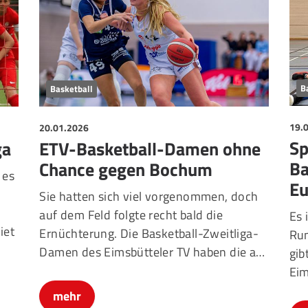
B
Basketball
19.
20.01.2026
Sp
ga
ETV-Basketball-Damen ohne
Ba
Chance gegen Bochum
 es
Eu
Sie hatten sich viel vorgenommen, doch
auf dem Feld folgte recht bald die
Es 
iet
Ernüchterung. Die Basketball-Zweitliga-
Run
Damen des Eimsbütteler TV haben die a…
gib
Eim
mehr