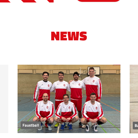
NEWS
Faustball
B