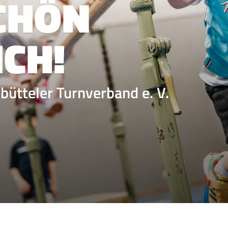
CHÖN
CH!
ütteler Turnverband e. V.