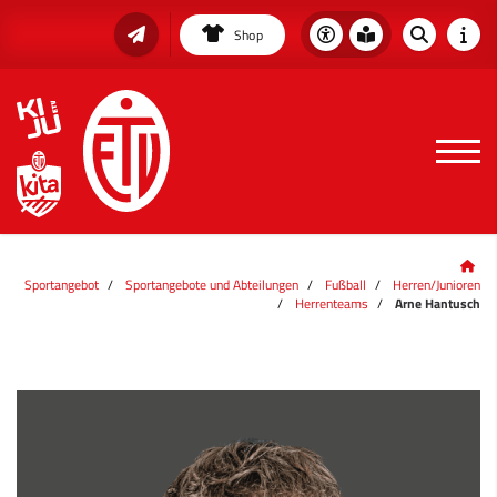
Shop
Sportangebot
Sportangebote und Abteilungen
Fußball
Herren/Junioren
Herrenteams
Arne Hantusch