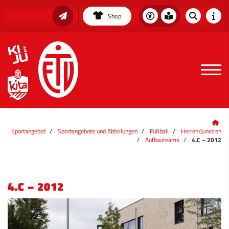
Shop
Sportangebot
Sportangebote und Abteilungen
Fußball
Herren/Junioren
Aufbauteams
4.C – 2012
4.C – 2012