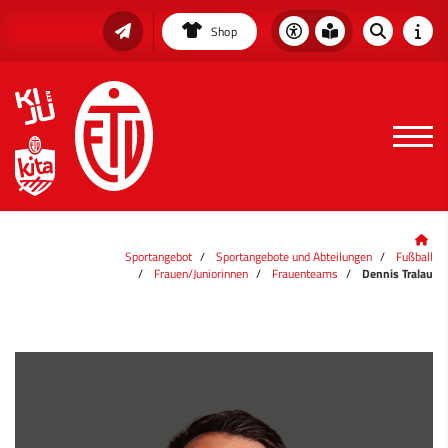
Shop
Sportangebot
Sportangebote und Abteilungen
Fußball
Frauen/Juniorinnen
Frauenteams
Dennis Tralau