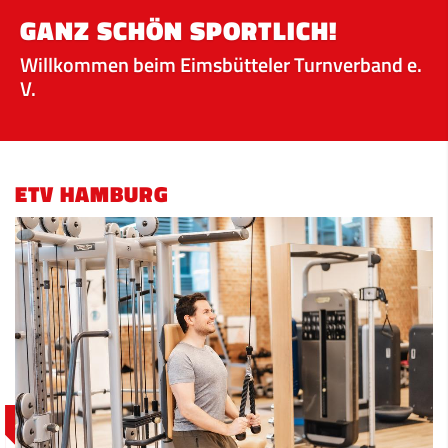
GANZ SCHÖN SPORTLICH!
Willkommen beim Eimsbütteler Turnverband e.
V.
ETV HAMBURG