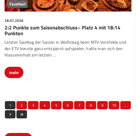
Faustball
28.07.2026
2:2 Punkte zum Saisonabschluss– Platz 4 mit 18:14
Punkten
Letzter Spieltag der Saison in Wolfsburg beim MTV Vorsfelde und
der ETV konnte ganz entspannt aufspielen, hatte man sich den
Klassenerhalt am letzten …
mehr
1
2
3
4
5
6
7
8
9
10
…