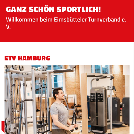
GANZ SCHÖN SPORTLICH!
Willkommen beim Eimsbütteler Turnverband e.
V.
ETV HAMBURG