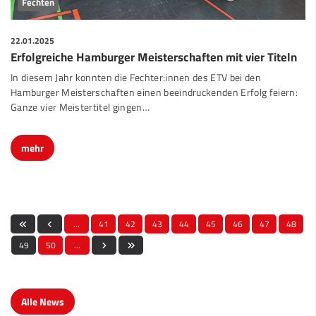
Fechten
22.01.2025
Erfolgreiche Hamburger Meisterschaften mit vier Titeln
In diesem Jahr konnten die Fechter:innen des ETV bei den
Hamburger Meisterschaften einen beeindruckenden Erfolg feiern:
Ganze vier Meistertitel gingen…
mehr
…
41
42
43
44
45
46
47
48
49
50
…
Alle News