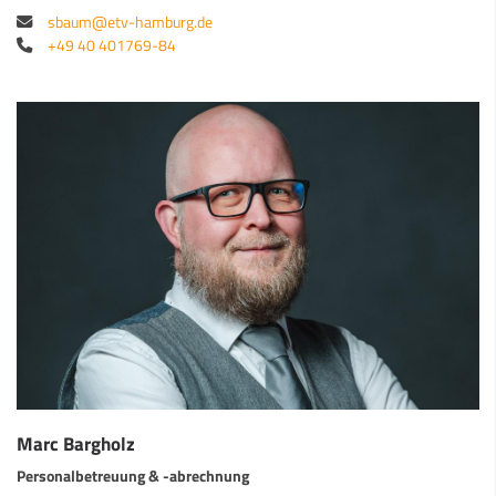
sbaum@etv-hamburg.de
+49 40 401769-84
Marc Bargholz
Personalbetreuung & -abrechnung