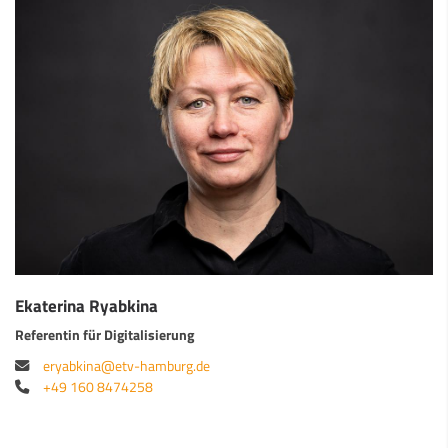
Ekaterina Ryabkina
Referentin für Digitalisierung
eryabkina@etv-hamburg.de
+49 160 8474258