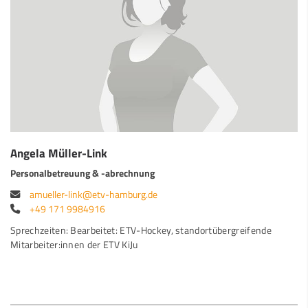
Angela Müller-Link
Personalbetreuung & -abrechnung
amueller-link@etv-hamburg.de
+49 171 9984916
Sprechzeiten: Bearbeitet: ETV-Hockey, standortübergreifende
Mitarbeiter:innen der ETV KiJu