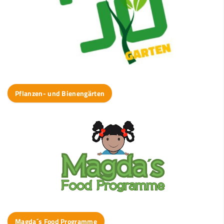
Pflanzen- und Bienengärten
Magda´s Food Programme