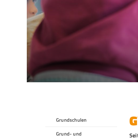
G
Grundschulen
QUICKLINKS
Grund- und
Sei