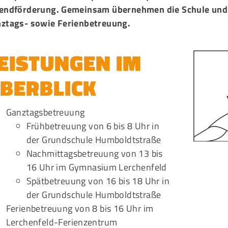
endförderung. Gemeinsam übernehmen die Schule und d
Mitglieder-Service
G
ztags- sowie Ferienbetreuung.
Alles zur Mitgliedschaft
Ei
EISTUNGEN IM
Downloads
Bu
Termine
20
BERBLICK
Fragen & Antworten
Ganztagsbetreuung
Frühbetreuung von 6 bis 8 Uhr in
der Grundschule Humboldtstraße
Nachmittagsbetreuung von 13 bis
16 Uhr im Gymnasium Lerchenfeld
Spätbetreuung von 16 bis 18 Uhr in
der Grundschule Humboldtstraße
Ferienbetreuung von 8 bis 16 Uhr im
Lerchenfeld-Ferienzentrum