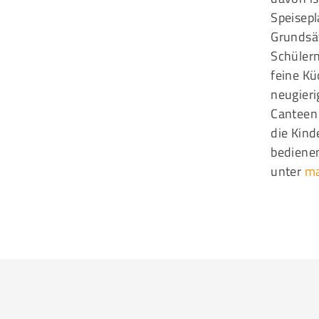
Speisepl
Grundsät
Schülern
feine Kü
neugier
Canteen 
die Kind
bedienen
unter
ma