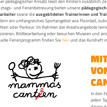
er pädagogischer Ansatz lässt den Kindern zusätzlich Zeit
ztags- und Ferienbetreuung bieten unsere
pädagogisch
arbeiter
sowie die
ausgebildeten Trainerinnen und Tra
dern ein umfangreiches Sportangebot wie Floorball, Jud
hten oder Parkour. Im Rahmen der Kreativangebote lerne
izieren, Bildbearbeitung oder besuchen Museen und ander
uelle Ferienprogramm finden Sie
hier
und das Kursheft 
MI
VO
CA
In den F
jeden Ta
davon is