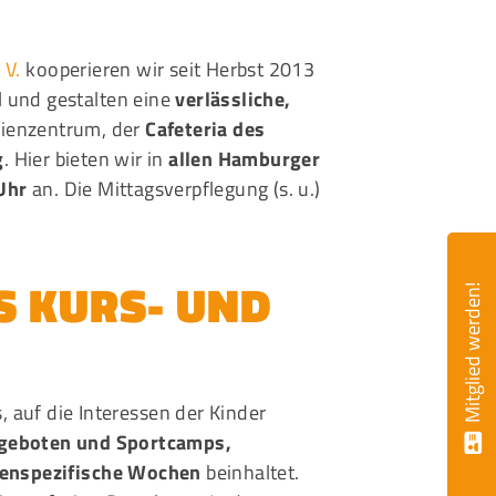
 V.
kooperieren wir seit Herbst 2013
 und gestalten eine
verlässliche,
ienzentrum, der
Cafeteria des
g
. Hier bieten wir in
allen Hamburger
Uhr
an. Die Mittagsverpflegung (s. u.)
 KURS- UND
Mitglied werden!
, auf die Interessen der Kinder
ngeboten und Sportcamps,
menspezifische Wochen
beinhaltet.