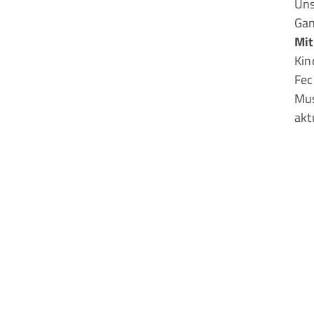
Uns
Gan
Mit
Kin
Fec
Mus
akt