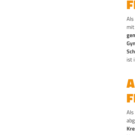
F
Als
mit
gem
Gym
Sch
ist
A
F
Als
abg
Kre