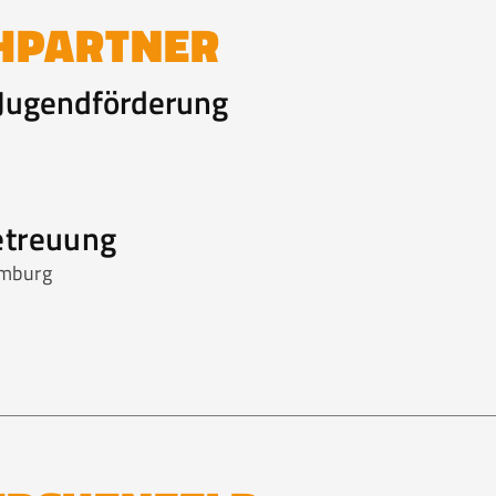
HPARTNER
 Jugendförderung
etreuung
amburg