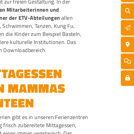
 zur freien Gestaltung. In der
en Mitarbeiterinnen und
iner der ETV-Abteilungen
allen
o, Schwimmen, Tanzen, Kung Fu,
n die Kinder zum Beispiel Basteln,
e kulturelle Institutionen. Das
im Downloadbereich.
TTAGESSEN
N MAMMAS
NTEEN
erien gibt es in unseren Ferienzentren
g frisch zubereitete Mittagessen,
t eines immer vegetarisch. Der