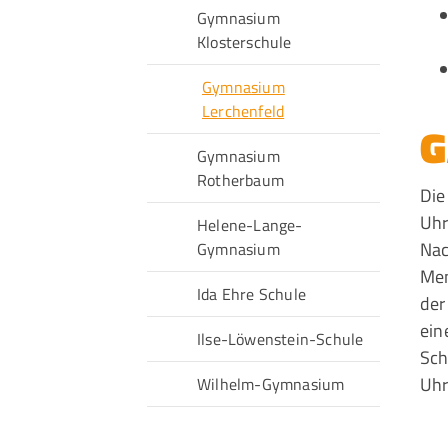
Gymnasium
Klosterschule
Gymnasium
Lerchenfeld
G
Gymnasium
Rotherbaum
Di
Uhr
Helene-Lange-
Nac
Gymnasium
Men
Ida Ehre Schule
de
ein
Ilse-Löwenstein-Schule
Sch
Uhr
Wilhelm-Gymnasium