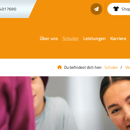
 4017690
Sho
Über uns
Schulen
Leistungen
Karriere
Du befindest dich hier:
Schulen
We