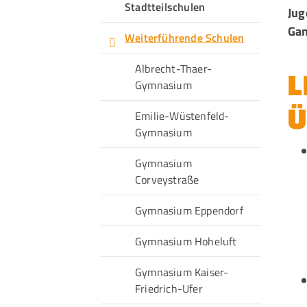
Stadtteilschulen
Jug
Sportangebote finden
Gan
Weiterführende Schulen
Unser Sportangebot
Albrecht-Thaer-
L
Sportsuche
Gymnasium
Ausfälle und Vertretungen
Ü
Deutsches Sportabzeichen
Emilie-Wüstenfeld-
Gymnasium
Gymnasium
Corveystraße
Gymnasium Eppendorf
Gymnasium Hoheluft
Gymnasium Kaiser-
Friedrich-Ufer