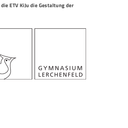
ie ETV KiJu die Gestaltung der
eschäftsstelle
msbütteler Turnverband e. V.
ndesstr. 96
144 Hamburg
+49 40 4017690
info@etv-hamburg.de