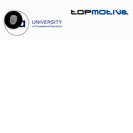
© 2026 - Eimsbütteler Turnverband e. V. |
Impressum
|
Datenschutz
Diese Website ist gefördert durch das Projekt
„Sportdeutschland – Die Vereinswebsite”
,
einem gemeinsamen Angebot des DOSB und NETZCOCKTAIL.