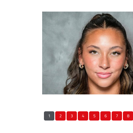
1
2
3
4
5
6
7
8
QUICKLINKS