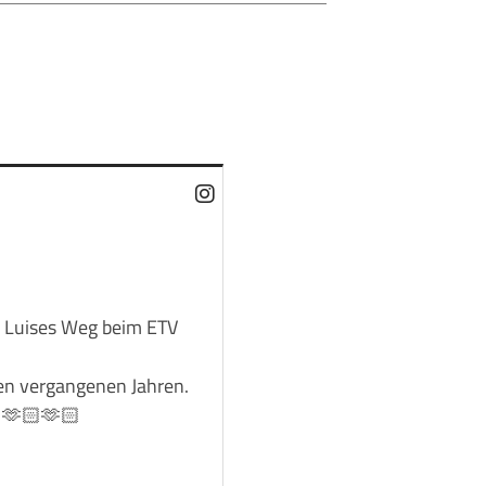
rte Luises Weg beim ETV
den vergangenen Jahren.
! 🫶🏻🫶🏻