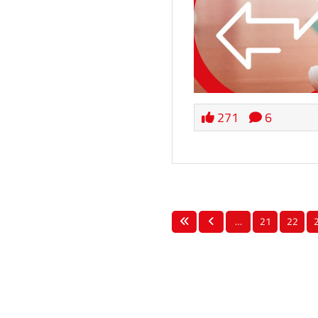
271
6
…
21
22