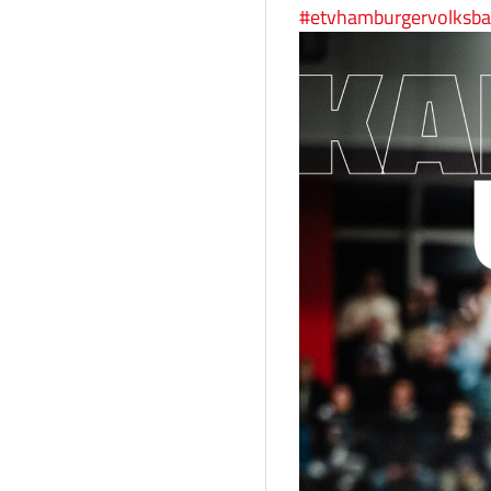
#etvhamburgervolksba