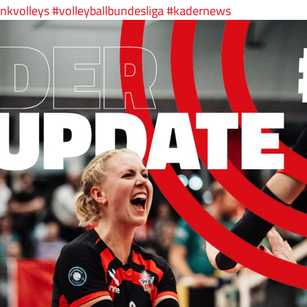
nkvolleys
#volleyballbundesliga
#kadernews