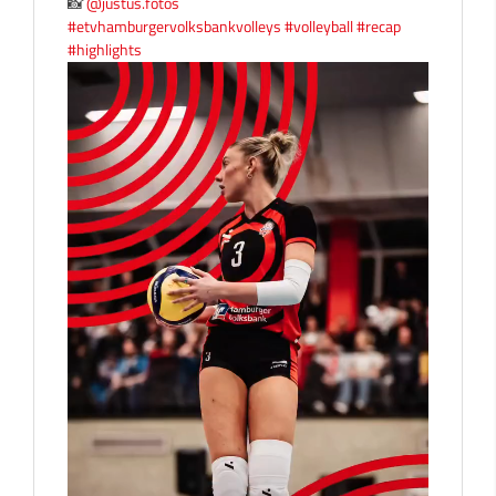
📸
@justus.fotos
#etvhamburgervolksbankvolleys
#volleyball
#recap
#highlights