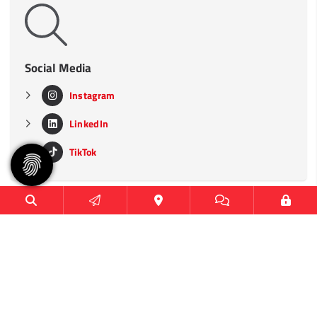
Social Media
Instagram
LinkedIn
TikTok
Heimspielstätten
CU Arena
Sporthalle Hoheluft