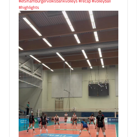
#etvhamburgervolksbankvolleys
#recap
#volleyball
#highlights