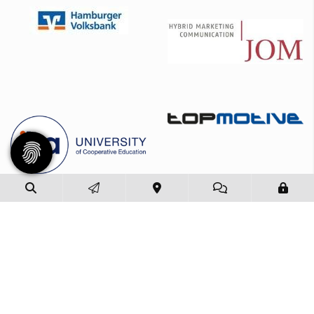
© 2026 - Eimsbütteler Turnverband e. V. |
Impressum
|
Datenschutz