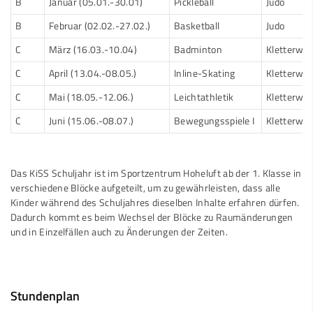
B
Januar (05.01.-30.01)
Pickleball
Judo
B
Februar (02.02.-27.02.)
Basketball
Judo
C
März (16.03.-10.04)
Badminton
Kletterwel
C
April (13.04.-08.05.)
Inline-Skating
Kletterwel
C
Mai (18.05.-12.06.)
Leichtathletik
Kletterwel
C
Juni (15.06.-08.07.)
Bewegungsspiele I
Kletterwel
Das KiSS Schuljahr ist im Sportzentrum Hoheluft ab der 1. Klasse in
verschiedene Blöcke aufgeteilt, um zu gewährleisten, dass alle
Kinder während des Schuljahres dieselben Inhalte erfahren dürfen.
Dadurch kommt es beim Wechsel der Blöcke zu Raumänderungen
und in Einzelfällen auch zu Änderungen der Zeiten.
Stundenplan