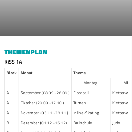
THEMENPLAN
KiSS 1A
Block
Monat
Thema
Montag
Mit
A
September (08.09.-26.09.)
Floorball
Kletterwe
A
Oktober (29.09.-17.10.)
Turnen
Kletterwel
A
November (03.11.-28.11.)
Inline-Skating
Kletterwel
B
Dezember (01.12.-16.12)
Ballschule
Judo