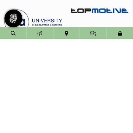
© 2026 - Eimsbütteler Turnverband e. V. |
Impressum
|
Datenschutz
Diese Website ist gefördert durch das Projekt
„Sportdeutschland – Die Vereinswebsite”
,
einem gemeinsamen Angebot des DOSB und NETZCOCKTAIL.