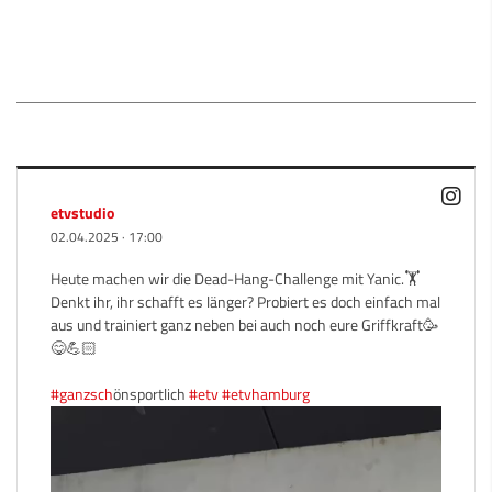
etvstudio
02.04.2025
·
17:00
Heute machen wir die Dead-Hang-Challenge mit Yanic.🏋️
Denkt ihr, ihr schafft es länger? Probiert es doch einfach mal
aus und trainiert ganz neben bei auch noch eure Griffkraft🥳
😋💪🏻
#ganzsch
önsportlich
#etv
#etvhamburg