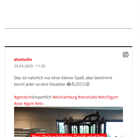
etvstudio
25.05.2025
·
11:25
Das ist natürlich nur einer kleiner Spaß, aber bestimmt
kennt jeder so eine Situation 😂💪🏻🏃‍♀️😜
#ganzsch
önsportlich
#etvhamburg
#etvstudio
#etvfitgym
#pov
#gym
#etv